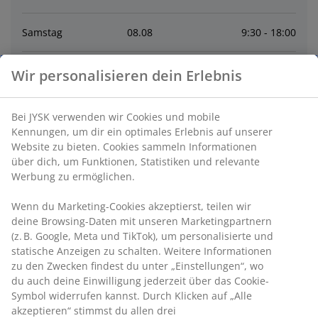
Samstag
08
.
08
9:30 - 18:00
Sonntag
09
.
08
Geschlossen
Wir personalisieren dein Erlebnis
Montag
10
.
08
10:00 - 19:00
Bei JYSK verwenden wir Cookies und mobile
Kennungen, um dir ein optimales Erlebnis auf unserer
Website zu bieten. Cookies sammeln Informationen
Dienstag
11
.
08
10:00 - 19:00
über dich, um Funktionen, Statistiken und relevante
Werbung zu ermöglichen.
Mittwoch
12
.
08
10:00 - 19:00
Wenn du Marketing-Cookies akzeptierst, teilen wir
deine Browsing-Daten mit unseren Marketingpartnern
Donnerstag
13
.
08
10:00 - 19:00
(z. B. Google, Meta und TikTok), um personalisierte und
statische Anzeigen zu schalten. Weitere Informationen
zu den Zwecken findest du unter „Einstellungen“, wo
Kontakt
du auch deine Einwilligung jederzeit über das Cookie-
Symbol widerrufen kannst. Durch Klicken auf „Alle
Kontaktiere den Kundenservice
akzeptieren“ stimmst du allen drei