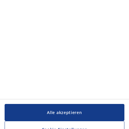
Kategorien
Kategorien
Service und Kontakt
Service und Kontakt
JYSK
JYSK
FIRMENSITZ
Folge JYSK
Alle akzeptieren