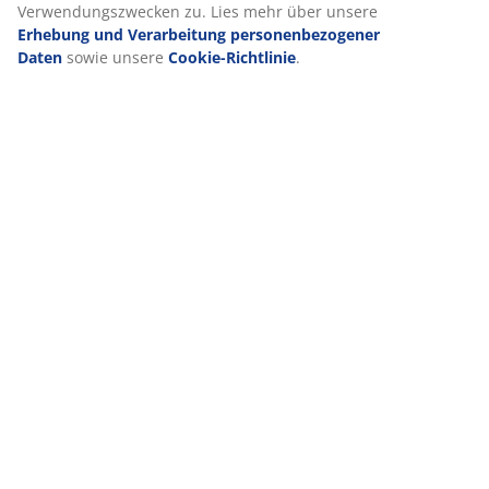
Verwendungszwecken zu. Lies mehr über unsere
Erhebung und Verarbeitung personenbezogener
Daten
sowie unsere
Cookie-Richtlinie
.
VIELE JAHRE GROßARTIGE ANGEBOTE
Mehr als 3600 Filialen weltweit in 49 Ländern.
Skandinavische Wurzeln
Wir sind global mit skandinavischen Wurzeln. Gegründet
1979 in Dänemark.
Matratzen-Garantie
25 Jahre Garantie auf unsere GOLD-Matratzen.