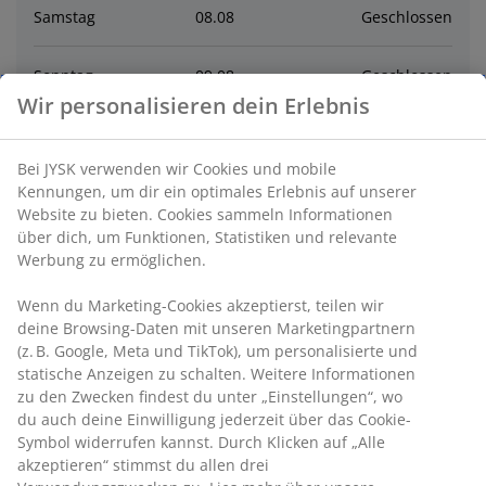
Samstag
08
.
08
Geschlossen
Sonntag
09
.
08
Geschlossen
Wir personalisieren dein Erlebnis
Montag
10
.
08
Geschlossen
Bei JYSK verwenden wir Cookies und mobile
Kennungen, um dir ein optimales Erlebnis auf unserer
Dienstag
11
.
08
Geschlossen
Website zu bieten. Cookies sammeln Informationen
über dich, um Funktionen, Statistiken und relevante
Mittwoch
12
.
08
Geschlossen
Werbung zu ermöglichen.
Wenn du Marketing-Cookies akzeptierst, teilen wir
Donnerstag
13
.
08
Geschlossen
deine Browsing-Daten mit unseren Marketingpartnern
(z. B. Google, Meta und TikTok), um personalisierte und
statische Anzeigen zu schalten. Weitere Informationen
Kontakt
zu den Zwecken findest du unter „Einstellungen“, wo
du auch deine Einwilligung jederzeit über das Cookie-
Kontaktiere den Kundenservice
Symbol widerrufen kannst. Durch Klicken auf „Alle
akzeptieren“ stimmst du allen drei