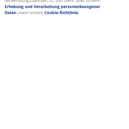
Verwendungszwecken zu. Lies mehr über unsere
Erhebung und Verarbeitung personenbezogener
Daten
sowie unsere
Cookie-Richtlinie
.
VIELE JAHRE GROßARTIGE ANGEBOTE
Mehr als 3600 Filialen weltweit in 49 Ländern.
Skandinavische Wurzeln
Wir sind global mit skandinavischen Wurzeln. Gegründet
1979 in Dänemark.
Matratzen-Garantie
25 Jahre Garantie auf unsere GOLD-Matratzen.