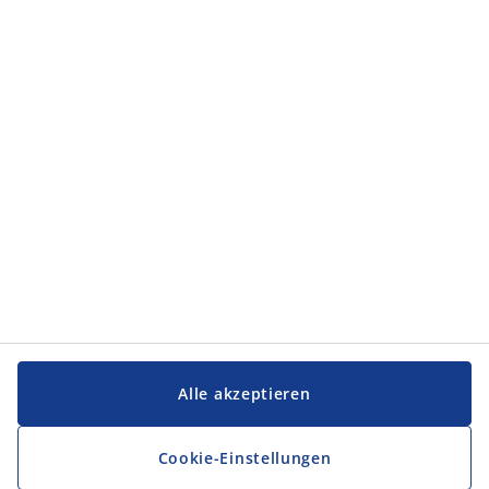
Kategorien
Kategorien
Service und Kontakt
Service und Kontakt
JYSK
JYSK
FIRMENSITZ
Folge JYSK
Alle akzeptieren
Cookie-Einstellungen