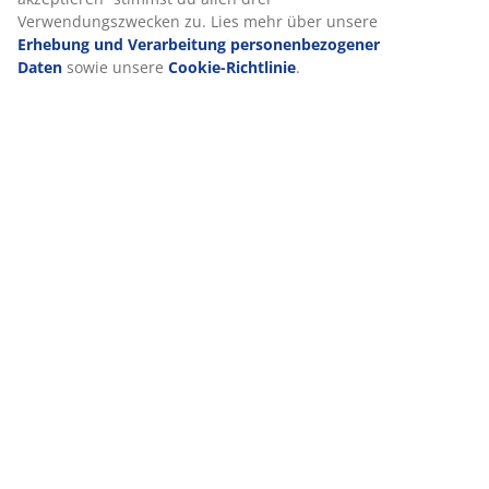
Über die Marke
akzeptieren“ stimmst du allen drei
Verwendungszwecken zu. Lies mehr über unsere
Erhebung und Verarbeitung personenbezogener Daten
sowie unsere
Cookie-Richtlinie
.
Lieferung