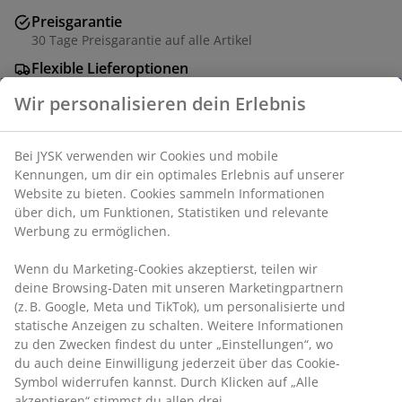
Preisgarantie
30 Tage Preisgarantie auf alle Artikel
Flexible Lieferoptionen
Schnelle und einfache Lieferung nach deiner Wahl
Wir personalisieren dein Erlebnis
Artikelnummer: 7380320
Bei JYSK verwenden wir Cookies und mobile
Kennungen, um dir ein optimales Erlebnis auf unserer
Website zu bieten. Cookies sammeln Informationen
über dich, um Funktionen, Statistiken und relevante
Produkteigenschaften
Werbung zu ermöglichen.
Wenn du Marketing-Cookies akzeptierst, teilen wir
deine Browsing-Daten mit unseren Marketingpartnern
Bewertungen
(z. B. Google, Meta und TikTok), um personalisierte und
(
3
)
statische Anzeigen zu schalten. Weitere Informationen
zu den Zwecken findest du unter „Einstellungen“, wo du
auch deine Einwilligung jederzeit über das Cookie-
Symbol widerrufen kannst. Durch Klicken auf „Alle