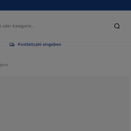
Suche
Postleitzahl eingeben
lgrau
52.7272727272