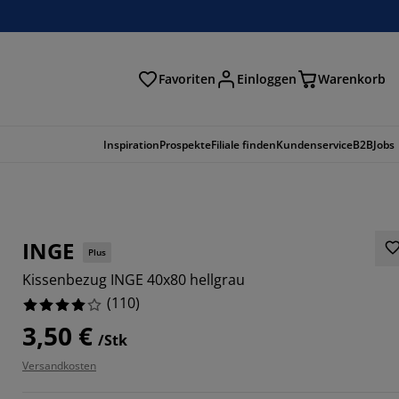
Favoriten
Einloggen
Warenkorb
n
Inspiration
Prospekte
Filiale finden
Kundenservice
B2B
Jobs
INGE
Plus
Kissenbezug INGE 40x80 hellgrau
(
110
)
3,50 €
/Stk
Versandkosten
7272%