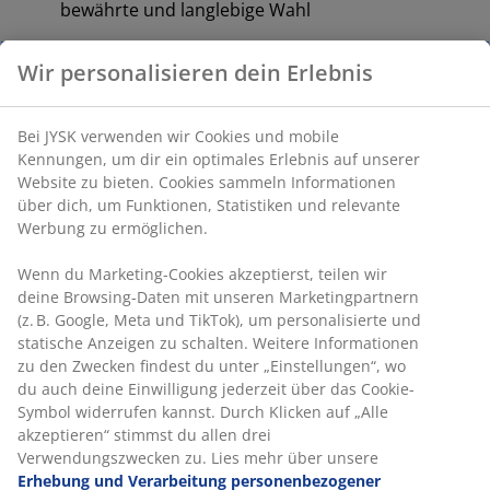
bewährte und langlebige Wahl
Feste Matratze
Eine feste Matratze verteilt dein Körpergewicht
gleichmäßig und sorgt so die ganze Nacht lang für eine
stabile Liegefläche und eine optimale Unterstützung.
Das Liegegefühl ist individuell verschieden, aber im
Allgemeinen gilt: Je schwerer man ist, desto fester
sollte die Matratze sein – und umgekehrt. Die Matratze
sollte weich oder fest genug sein, um deine Wirbelsäule
in einer geraden Linie zu halten.
Gezielte Unterstützung
Die oberste Matratzenschicht bietet durch ihre
Kombination aus Komfortzonen und Schichten gezielte
Unterstützung. Sie ist in 7 Komfortzonen unterteilt, die
jeweils wichtige Körperbereiche wie Lendenwirbelsäule
und Schultern stützen. Sie besteht aus 3
Komfortschichten, darunter Memoryschaum und
hochelastischer Schaumstoff, die jeweils zur Liegetiefe
und Gesamtunterstützung beitragen. Zusammen