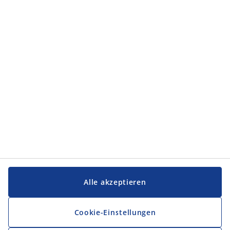
Kategorien
Kategorien
Service und Kontakt
Service und Kontakt
JYSK
JYSK
FIRMENSITZ
Folge JYSK