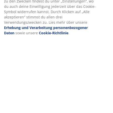
Statistiken und relevante Werbung zu ermöglichen.
Artikelnummer: 4912616
Wenn du Marketing-Cookies akzeptierst, teilen wir deine
Kennzeichnung
Browsing-Daten mit unseren Marketingpartnern (z. B. Google,
Meta und TikTok), um personalisierte und statische Anzeigen
zu schalten. Weitere Informationen zu den Zwecken findest
du unter „Einstellungen“, wo du auch deine Einwilligung
Produkteigenschaften
jederzeit über das Cookie-Symbol widerrufen kannst. Durch
Klicken auf „Alle akzeptieren“ stimmst du allen drei
Verwendungszwecken zu. Lies mehr über unsere
Erhebung
und Verarbeitung personenbezogener Daten
sowie unsere
Bewertungen
Cookie-Richtlinie
.
(
5
)
Lieferung