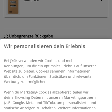
Unbegrenzte Rückgabe
Keine zeitliche Begrenzung - Rückgabe in jeder JYSK-
Filiale
Preisgarantie
30 Tage Preisgarantie auf alle Artikel
Flexible Lieferoptionen
Schnelle und einfache Lieferung nach deiner Wahl
Wir personalisieren dein Erlebnis
Stahl und Kunststoff. Lampenschirm aus Stoff. Mit
Bei JYSK verwenden wir Cookies und mobile Kennungen, um
Touch-Bedienung, 3 Helligkeitsstufen und Timer. Ohne
dir ein optimales Erlebnis auf unserer Website zu bieten.
Batterien. Ø17 x H20 cm
Cookies sammeln Informationen über dich, um Funktionen,