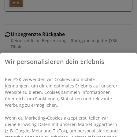
Unbegrenzte Rückgabe
Keine zeitliche Begrenzung - Rückgabe in jeder JYSK-
Filiale
Preisgarantie
30 Tage Preisgarantie auf alle Artikel
Flexible Lieferoptionen
Schnelle und einfache Lieferung nach deiner Wahl
Wir personalisieren dein Erlebnis
6er-Pack weiße LED-Teelichter mit warmem Leuchten.
Diese batteriebetriebenen Teelichter verfügen über
Bei JYSK verwenden wir Cookies und mobile Kennungen, um
eine praktische Timerfunktion, die für 6 Stunden ein-
dir ein optimales Erlebnis auf unserer Website zu bieten.
und 18 Stunden ausgeschaltet bleibt. Ideal zur
Cookies sammeln Informationen über dich, um Funktionen,
Schaffung einer gemütlichen Atmosphäre in jedem
Statistiken und relevante Werbung zu ermöglichen.