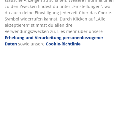
Innenraum. Batterien nicht enthalten. Ø4 x H4 cm
Wenn du Marketing-Cookies akzeptierst, teilen wir deine
Browsing-Daten mit unseren Marketingpartnern (z. B.
Artikelnummer: 4912580
Google, Meta und TikTok), um personalisierte und statische
Anzeigen zu schalten. Weitere Informationen zu den
Zwecken findest du unter „Einstellungen“, wo du auch deine
Einwilligung jederzeit über das Cookie-Symbol widerrufen
Produkteigenschaften
kannst. Durch Klicken auf „Alle akzeptieren“ stimmst du
allen drei Verwendungszwecken zu. Lies mehr über unsere
Erhebung und Verarbeitung personenbezogener Daten
sowie unsere
Cookie-Richtlinie
.
Bewertungen
(
81
)
Lieferung