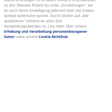
Wenn du Marketing-Cookies akzeptierst, teilen wir deine
Lieferung
Browsing-Daten mit unseren Marketingpartnern (z. B.
Google, Meta und TikTok), um personalisierte und
statische Anzeigen zu schalten. Weitere Informationen zu
den Zwecken findest du unter „Einstellungen“, wo du auch
deine Einwilligung jederzeit über das Cookie-Symbol
widerrufen kannst. Durch Klicken auf „Alle akzeptieren“
stimmst du allen drei Verwendungszwecken zu. Lies mehr
über unsere
Erhebung und Verarbeitung
personenbezogener Daten
sowie unsere
Cookie-
Richtlinie
.