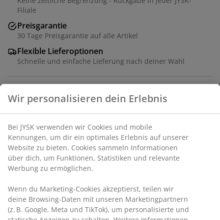
Keine zeitliche Begrenzung - Rückgabe in jeder JYSK-
Filiale
Preisgarantie
30 Tage Preisgarantie auf alle Artikel
Flexible Lieferoptionen
Schnelle und einfache Lieferung nach deiner Wahl
Artikelnummer: 6515544
Wir personalisieren dein Erlebnis
Produkteigenschaften
Bei JYSK verwenden wir Cookies und mobile Kennungen,
um dir ein optimales Erlebnis auf unserer Website zu
Bewertungen
bieten. Cookies sammeln Informationen über dich, um
(
18
)
Funktionen, Statistiken und relevante Werbung zu
ermöglichen.