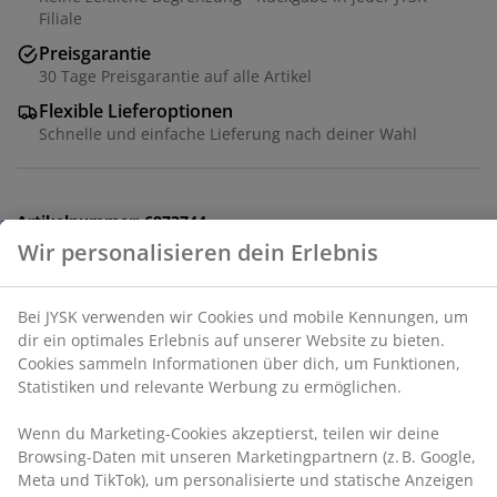
Filiale
Preisgarantie
30 Tage Preisgarantie auf alle Artikel
Wir personalisieren dein Erlebnis
Flexible Lieferoptionen
Schnelle und einfache Lieferung nach deiner Wahl
Bei JYSK verwenden wir Cookies und mobile
Kennungen, um dir ein optimales Erlebnis auf unserer
Website zu bieten. Cookies sammeln Informationen
Artikelnummer: 6873744
über dich, um Funktionen, Statistiken und relevante
Werbung zu ermöglichen.
Wenn du Marketing-Cookies akzeptierst, teilen wir
Produkteigenschaften
deine Browsing-Daten mit unseren Marketingpartnern
(z. B. Google, Meta und TikTok), um personalisierte und
statische Anzeigen zu schalten. Weitere Informationen
zu den Zwecken findest du unter „Einstellungen“, wo
Bewertungen
du auch deine Einwilligung jederzeit über das Cookie-
(
46
)
Symbol widerrufen kannst. Durch Klicken auf „Alle
akzeptieren“ stimmst du allen drei
Verwendungszwecken zu. Lies mehr über unsere