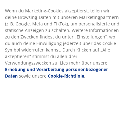
Schnelle und einfache Lieferung nach deiner Wahl
Artikelnummer: 6897312
Produkteigenschaften
Bewertungen
Wir personalisieren dein Erlebnis
(
0
)
Bei JYSK verwenden wir Cookies und mobile Kennungen, um dir
optimales Erlebnis auf unserer Website zu bieten. Cookies sam
Lieferung
Informationen über dich, um Funktionen, Statistiken und releva
Werbung zu ermöglichen.
Wenn du Marketing-Cookies akzeptierst, teilen wir deine Browsi