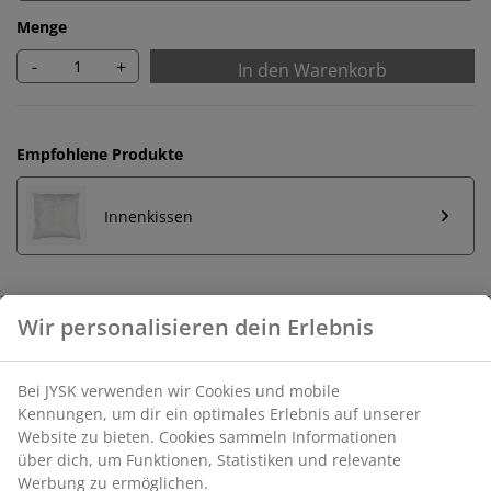
Menge
-
+
In den Warenkorb
Empfohlene Produkte
Innenkissen
Unbegrenzte Rückgabe
Keine zeitliche Begrenzung - Rückgabe in jeder JYSK-
Filiale
Preisgarantie
30 Tage Preisgarantie auf alle Artikel
Flexible Lieferoptionen