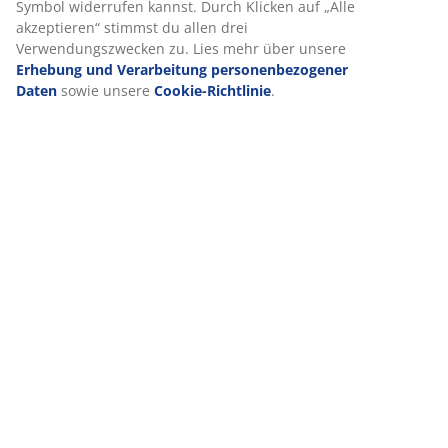
Produkteigenschaften
und relevante Werbung zu ermöglichen.
Wenn du Marketing-Cookies akzeptierst, teilen wir deine
Browsing-Daten mit unseren Marketingpartnern (z. B. Google,
Bewertungen
Meta und TikTok), um personalisierte und statische Anzeigen zu
(
15
)
schalten. Weitere Informationen zu den Zwecken findest du
unter „Einstellungen“, wo du auch deine Einwilligung jederzeit
über das Cookie-Symbol widerrufen kannst. Durch Klicken auf
„Alle akzeptieren“ stimmst du allen drei Verwendungszwecken
Lieferung
zu. Lies mehr über unsere
Erhebung und Verarbeitung
personenbezogener Daten
sowie unsere
Cookie-Richtlinie
.