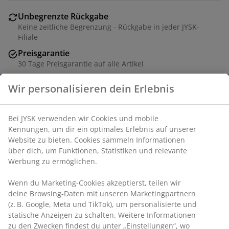
Unbegrenzte Rückgabe
Keine zeitliche Begrenzung - Rückgabe in jeder JYSK-
Filiale
Preisgarantie
30 Tage Preisgarantie auf alle Artikel
Flexible Lieferoptionen
Wir personalisieren dein Erlebnis
Schnelle und einfache Lieferung nach deiner Wahl
Bei JYSK verwenden wir Cookies und mobile
Kennungen, um dir ein optimales Erlebnis auf unserer
Wäscheständer mit 18 Metern Trockenleine, der 1-2
Website zu bieten. Cookies sammeln Informationen
Ladungen Wäsche fasst. Grauer Stahlrahmen mit
über dich, um Funktionen, Statistiken und relevante
ausklappbaren Flügeln, die lange Wäschestücke
Werbung zu ermöglichen.
aufnehmen. Die X-förmigen Beine haben einen
Sicherheitsverschlussmechanismus für bessere
Wenn du Marketing-Cookies akzeptierst, teilen wir
Stabilität. Die schmale Breite ermöglicht es, leicht
deine Browsing-Daten mit unseren Marketingpartnern
durch Türen zu passen. Zusammenklappbar für
(z. B. Google, Meta und TikTok), um personalisierte und
einfache Aufbewahrung. B55 x L171 x H89/99 cm
statische Anzeigen zu schalten. Weitere Informationen
zu den Zwecken findest du unter „Einstellungen“, wo