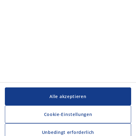
Kategorien
Service und Kontakt
Service und Kontakt
JYSK
JYSK
FIRMENSITZ
Folge JYSK
Alle akzeptieren
Cookie-Einstellungen
Unbedingt erforderlich