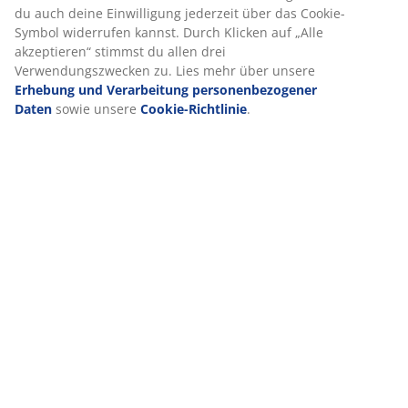
du auch deine Einwilligung jederzeit über das Cookie-
Artikelnummer: 4912377
Symbol widerrufen kannst. Durch Klicken auf „Alle
akzeptieren“ stimmst du allen drei
Verwendungszwecken zu. Lies mehr über unsere
Erhebung und Verarbeitung personenbezogener
Produkteigenschaften
Daten
sowie unsere
Cookie-Richtlinie
.
Bewertungen
(
52
)
Lieferung