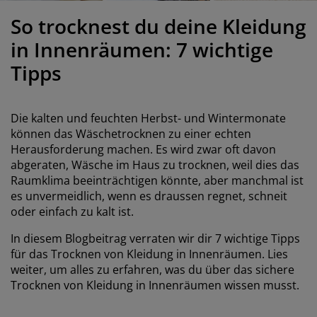
öbelpflege und Zubehör
ensterfolie
artenbeleuchtung
ettlaken
atratzenauflagen
eleuchtung
So trocknest du deine Kleidung
ubehör
amping
leiderschränke
ettgestelle
aushalt
in Innenräumen: 7 wichtige
Tipps
chlafzimmermöbel
oxbetten
inderzimmer
indermatratzen
aschen & Bügeln
Die kalten und feuchten Herbst- und Wintermonate
können das Wäschetrocknen zu einer echten
inderbetten
Herausforderung machen. Es wird zwar oft davon
abgeraten, Wäsche im Haus zu trocknen, weil dies das
Raumklima beeinträchtigen könnte, aber manchmal ist
es unvermeidlich, wenn es draussen regnet, schneit
oder einfach zu kalt ist.
In diesem Blogbeitrag verraten wir dir 7 wichtige Tipps
für das Trocknen von Kleidung in Innenräumen. Lies
weiter, um alles zu erfahren, was du über das sichere
Trocknen von Kleidung in Innenräumen wissen musst.