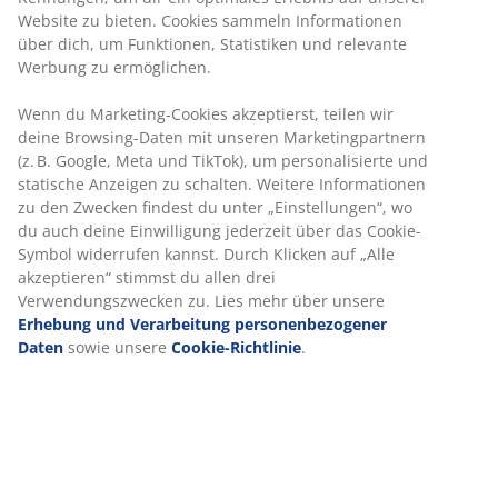
Hänge-
Wäscheständer
Website zu bieten. Cookies sammeln Informationen
LEIFHEIT
Wäscheständer
AXEL
über dich, um Funktionen, Statistiken und relevante
Wäscheständer
LAVST
B55xL171xH89/99cm
Werbung zu ermöglichen.
LEIFHEIT
B18xL42xH27cm
anthrazit
PEGASUS
Wenn du Marketing-Cookies akzeptierst, teilen wir
16m
deine Browsing-Daten mit unseren Marketingpartnern
2,50 €
15,00
Wäscheleine
/Stk
(z. B. Google, Meta und TikTok), um personalisierte und
Niedrigster 30-
€
statische Anzeigen zu schalten. Weitere Informationen
/Stk
Tage-Preis vor
Reduzierung
6,00
zu den Zwecken findest du unter „Einstellungen“, wo
27,50
Versandkosten
€ /Stk (-58%)
du auch deine Einwilligung jederzeit über das Cookie-
Normalpreis:
€
6,00 € /Stk (-58%)
Symbol widerrufen kannst. Durch Klicken auf „Alle
/Stk
akzeptieren“ stimmst du allen drei
Vorherpreis:
Reduziert seit
30,00 € /Stk
03.03.2026,
Verwendungszwecken zu. Lies mehr über unsere
solange der
Versandkosten
Erhebung und Verarbeitung personenbezogener
Vorrat reicht
Daten
sowie unsere
Cookie-Richtlinie
.
5.
Beachte die Luftqualität
Beim Trocknen von Wäsche in Innenräumen kann sich