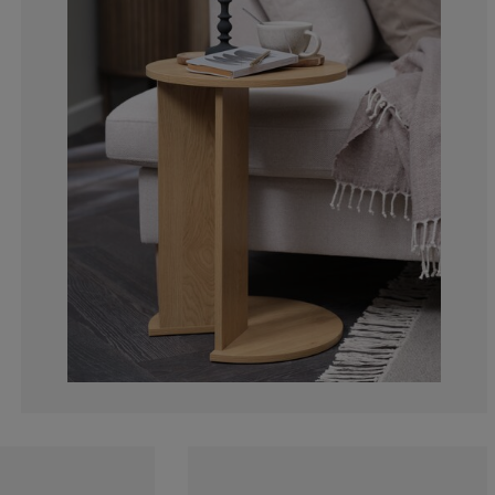
14.28571428571
3.57142857142
0%
3.57142857142