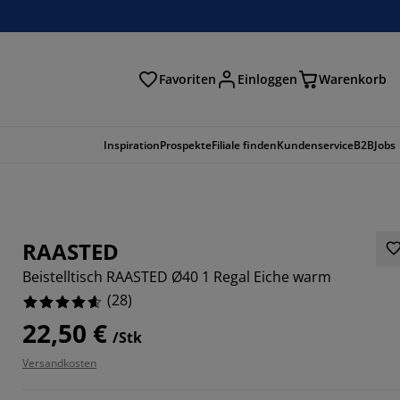
Favoriten
Einloggen
Warenkorb
n
Inspiration
Prospekte
Filiale finden
Kundenservice
B2B
Jobs
RAASTED
Beistelltisch RAASTED Ø40 1 Regal Eiche warm
(
28
)
22,50 €
/Stk
Versandkosten
2857%