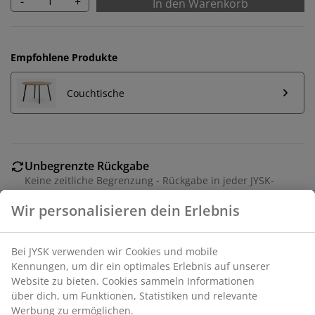
-
+
In den Warenkorb
Empfohlene Produkte
Couchtische
Unbegrenzte Rückgabe
Keine zeitliche Begrenzung - Rückgabe in jeder JYSK-
Filiale
Preisgarantie
30 Tage Preisgarantie auf alle Artikel
Flexible Lieferoptionen
Schnelle und einfache Lieferung nach deiner Wahl