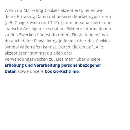
Artikelnummer: 3630119
Aufbauanleitung
Produkteigenschaften
Bewertungen
(
4
)
Lieferung
Wir personalisieren dein Erlebnis