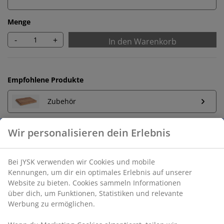
Menge
-
+
In den Warenkorb
Empfohlene Produkte
Zubehör
Unbegrenzte Rückgabe
Keine zeitliche Begrenzung - Rückgabe in jeder JYSK-
Filiale
Preisgarantie
Wir personalisieren dein Erlebnis
30 Tage Preisgarantie auf alle Artikel
Flexible Lieferoptionen
Bei JYSK verwenden wir Cookies und mobile Kennungen, um
Schnelle und einfache Lieferung nach deiner Wahl