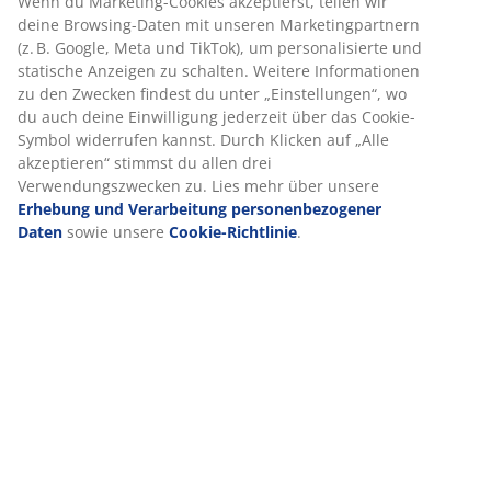
dir ein optimales Erlebnis auf unserer Website zu bieten.
Cookies sammeln Informationen über dich, um Funktionen,
Statistiken und relevante Werbung zu ermöglichen.
Dekorfolie. Schrankaufteilung: 5 Einlegeböden und 1
Wenn du Marketing-Cookies akzeptierst, teilen wir deine
Kleiderstange. B120 x H200 x T58 cm
Browsing-Daten mit unseren Marketingpartnern (z. B.
Google, Meta und TikTok), um personalisierte und statische
Artikelnummer: 3670615
Anzeigen zu schalten. Weitere Informationen zu den
Zwecken findest du unter „Einstellungen“, wo du auch deine
Aufbauanleitung
Einwilligung jederzeit über das Cookie-Symbol widerrufen
kannst. Durch Klicken auf „Alle akzeptieren“ stimmst du
allen drei Verwendungszwecken zu. Lies mehr über unsere
Erhebung und Verarbeitung personenbezogener Daten
Produkteigenschaften
sowie unsere
Cookie-Richtlinie
.
Bewertungen
(
52
)