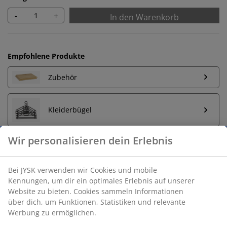
-
+
In den Warenkorb
Empfohlene Produkte
Zubehör
Kleiderbügel
Unbegrenzte Rückgabe
Keine zeitliche Begrenzung - Rückgabe in jeder JYSK-
Filiale
Preisgarantie
30 Tage Preisgarantie auf alle Artikel
Flexible Lieferoptionen