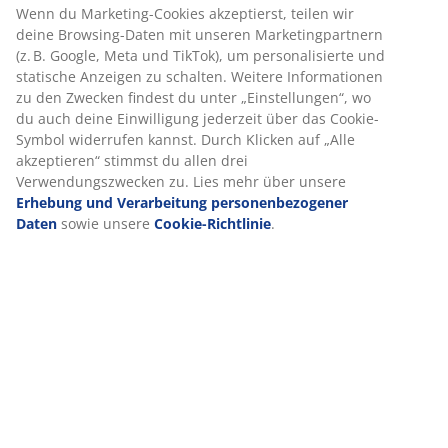
Schnelle und einfache Lieferung nach deiner Wahl
Dekorfolie. Schrankaufteilung: 2 Einlegeböden und 3
Kleiderstangen. B179 x H210 x T60 cm
Artikelnummer: 3670546
Aufbauanleitung
Wir personalisieren dein Erlebnis
Produkteigenschaften
Bei JYSK verwenden wir Cookies und mobile Kennungen, um dir
optimales Erlebnis auf unserer Website zu bieten. Cookies sam
Informationen über dich, um Funktionen, Statistiken und releva
Werbung zu ermöglichen.
Bewertungen
Wenn du Marketing-Cookies akzeptierst, teilen wir deine Browsi
(
61
)
Daten mit unseren Marketingpartnern (z. B. Google, Meta und Ti