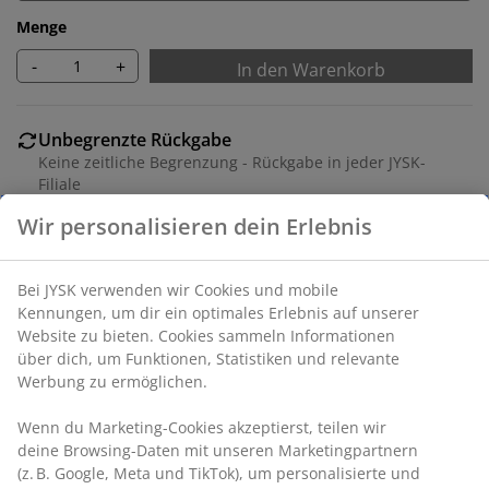
Menge
-
+
In den Warenkorb
Unbegrenzte Rückgabe
Keine zeitliche Begrenzung - Rückgabe in jeder JYSK-
Filiale
Preisgarantie
Wir personalisieren dein Erlebnis
30 Tage Preisgarantie auf alle Artikel
Flexible Lieferoptionen
Bei JYSK verwenden wir Cookies und mobile
Schnelle und einfache Lieferung nach deiner Wahl
Kennungen, um dir ein optimales Erlebnis auf unserer
Website zu bieten. Cookies sammeln Informationen
über dich, um Funktionen, Statistiken und relevante
Werbung zu ermöglichen.
Dekorfolie. B73 x H2 x T50 cm
Wenn du Marketing-Cookies akzeptierst, teilen wir
Artikelnummer: 3670593
deine Browsing-Daten mit unseren Marketingpartnern
(z. B. Google, Meta und TikTok), um personalisierte und
Aufbauanleitung