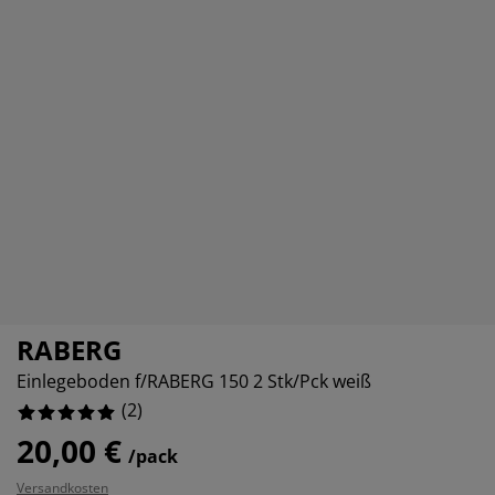
öbelpflege und Zubehör
ensterfolie
artenbeleuchtung
ettlaken
atratzenauflagen
eleuchtung
ubehör
amping
leiderschränke
ettgestelle
aushalt
chlafzimmermöbel
oxbetten
inderzimmer
indermatratzen
aschen & Bügeln
inderbetten
RABERG
Einlegeboden f/RABERG 150 2 Stk/Pck weiß
(
2
)
20,00 €
/pack
Versandkosten