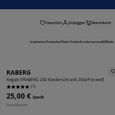
Favoriten
Einloggen
Warenkorb
n
Inspiration
Prospekte
Filiale finden
Kundenservice
B2B
Jobs
RABERG
Regale f/RABERG 200 Kleiderschrank 2Stk/Pck weiß
(
1
)
25,00 €
/pack
Versandkosten