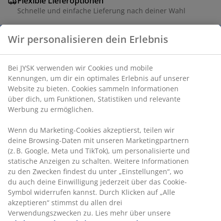
Flexible Lieferoptionen
Schnelle und einfache Lieferung nach deiner Wahl
Dekorfolie. B50 x H88 x T28 cm
Artikelnummer: 3670586
Aufbauanleitung
Produkteigenschaften
Wir personalisieren dein Erlebnis
Bei JYSK verwenden wir Cookies und mobile Kennungen, um dir
Bewertungen
ein optimales Erlebnis auf unserer Website zu bieten. Cookies
(
27
)
sammeln Informationen über dich, um Funktionen, Statistiken
und relevante Werbung zu ermöglichen.