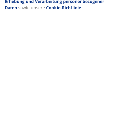
Wenn du Marketing-Cookies akzeptierst, teilen wir deine
Lieferung
Browsing-Daten mit unseren Marketingpartnern (z. B. Google,
Meta und TikTok), um personalisierte und statische Anzeigen zu
schalten. Weitere Informationen zu den Zwecken findest du unt
„Einstellungen“, wo du auch deine Einwilligung jederzeit über
das Cookie-Symbol widerrufen kannst. Durch Klicken auf „Alle
akzeptieren“ stimmst du allen drei Verwendungszwecken zu. Lie
mehr über unsere
Erhebung und Verarbeitung
personenbezogener Daten
sowie unsere
Cookie-Richtlinie
.