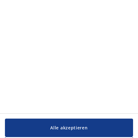
Kategorien
Kategorien
Service und Kontakt
Service und Kontakt
JYSK
JYSK
FIRMENSITZ
Folge JYSK
Alle akzeptieren