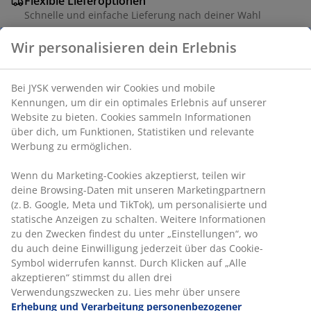
Flexible Lieferoptionen
Schnelle und einfache Lieferung nach deiner Wahl
Wir personalisieren dein Erlebnis
Artikelnummer: 2779300
Bei JYSK verwenden wir Cookies und mobile
Kennungen, um dir ein optimales Erlebnis auf unserer
Website zu bieten. Cookies sammeln Informationen
Produkteigenschaften
über dich, um Funktionen, Statistiken und relevante
Werbung zu ermöglichen.
Wenn du Marketing-Cookies akzeptierst, teilen wir
Bewertungen
deine Browsing-Daten mit unseren Marketingpartnern
(z. B. Google, Meta und TikTok), um personalisierte und
(
11
)
statische Anzeigen zu schalten. Weitere Informationen
zu den Zwecken findest du unter „Einstellungen“, wo
du auch deine Einwilligung jederzeit über das Cookie-
Lieferung
Symbol widerrufen kannst. Durch Klicken auf „Alle
akzeptieren“ stimmst du allen drei
Verwendungszwecken zu. Lies mehr über unsere
Erhebung und Verarbeitung personenbezogener