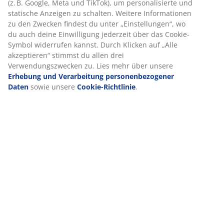
(
1
)
Wir personalisieren dein Erlebnis
Lieferung
Bei JYSK verwenden wir Cookies und mobile Kennungen, um dir
optimales Erlebnis auf unserer Website zu bieten. Cookies sam
Informationen über dich, um Funktionen, Statistiken und releva
Werbung zu ermöglichen.
Wenn du Marketing-Cookies akzeptierst, teilen wir deine Browsi
Daten mit unseren Marketingpartnern (z. B. Google, Meta und
TikTok), um personalisierte und statische Anzeigen zu schalten.
Weitere Informationen zu den Zwecken findest du unter
„Einstellungen“, wo du auch deine Einwilligung jederzeit über d
Cookie-Symbol widerrufen kannst. Durch Klicken auf „Alle
akzeptieren“ stimmst du allen drei Verwendungszwecken zu. Lie
mehr über unsere
Erhebung und Verarbeitung personenbezog
Daten
sowie unsere
Cookie-Richtlinie
.