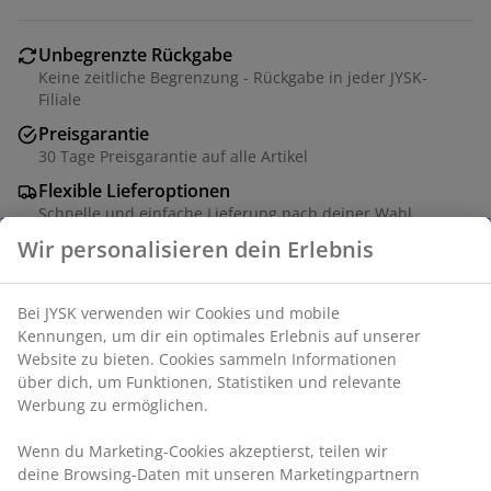
Unbegrenzte Rückgabe
Keine zeitliche Begrenzung - Rückgabe in jeder JYSK-
Filiale
Preisgarantie
30 Tage Preisgarantie auf alle Artikel
Flexible Lieferoptionen
Schnelle und einfache Lieferung nach deiner Wahl
Artikelnummer: 2784104
Produkteigenschaften
Bewertungen