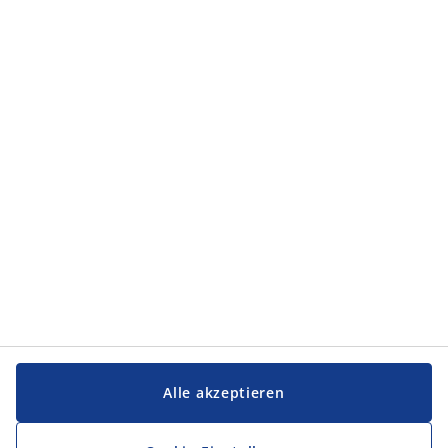
Kategorien
Kategorien
Service und Kontakt
Service und Kontakt
JYSK
JYSK
FIRMENSITZ
Folge JYSK
Alle akzeptieren