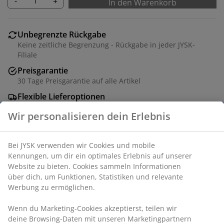
-
+
In den Warenkorb
Unbegrenzte Rückgabe
Keine zeitliche Begrenzung - Rückgabe in jeder JYSK-
Filiale
Preisgarantie
30 Tage Preisgarantie auf alle Artikel
Flexible Lieferoptionen
Schnelle und einfache Lieferung nach deiner Wahl
Wir personalisieren dein Erlebnis
Bei JYSK verwenden wir Cookies und mobile
Artikelnummer: 2779805
Kennungen, um dir ein optimales Erlebnis auf unserer
Website zu bieten. Cookies sammeln Informationen
über dich, um Funktionen, Statistiken und relevante
Werbung zu ermöglichen.
Produkteigenschaften
Wenn du Marketing-Cookies akzeptierst, teilen wir
deine Browsing-Daten mit unseren Marketingpartnern