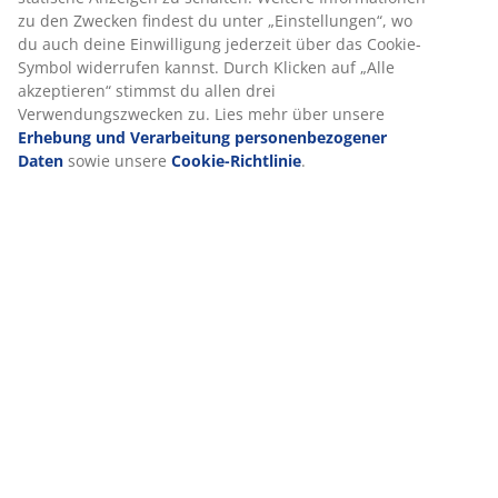
Lieferung
Wenn du Marketing-Cookies akzeptierst, teilen wir deine
Browsing-Daten mit unseren Marketingpartnern (z. B.
Google, Meta und TikTok), um personalisierte und
statische Anzeigen zu schalten. Weitere Informationen zu
den Zwecken findest du unter „Einstellungen“, wo du auch
deine Einwilligung jederzeit über das Cookie-Symbol
widerrufen kannst. Durch Klicken auf „Alle akzeptieren“
stimmst du allen drei Verwendungszwecken zu. Lies mehr
über unsere
Erhebung und Verarbeitung
personenbezogener Daten
sowie unsere
Cookie-
Richtlinie
.