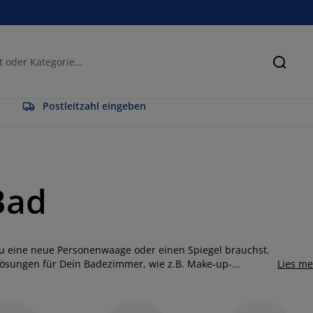
Suche
Postleitzahl eingeben
Bad
 Du eine neue Personenwaage oder einen Spiegel brauchst.
lösungen für Dein Badezimmer, wie z.B. Make-up-
Lies m
 Wattepads, Wattestäbchen, etc. Richte Dein Bad
nem Einrichtungsstil passen. Unser Sortiment umfasst auch
hnbürsten, Zahnbürstenetuis, Toilettenpapierhalter,