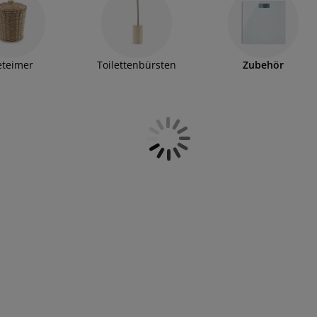
ßartiges Angebot.
eteimer
Toilettenbürsten
Zubehör