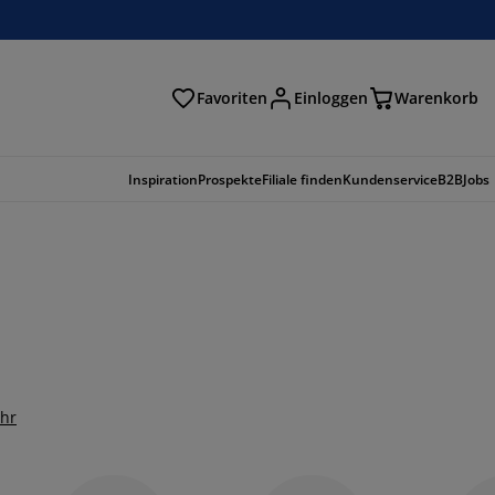
Favoriten
Einloggen
Warenkorb
n
Inspiration
Prospekte
Filiale finden
Kundenservice
B2B
Jobs
ehr