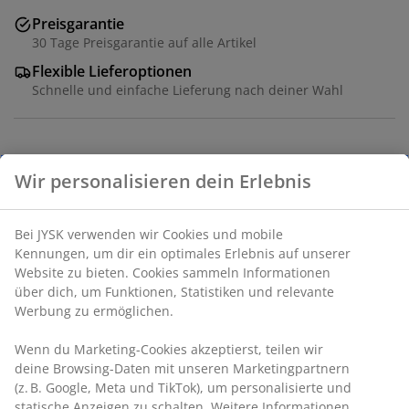
Preisgarantie
30 Tage Preisgarantie auf alle Artikel
Flexible Lieferoptionen
Schnelle und einfache Lieferung nach deiner Wahl
Artikelnummer: 2773212
Wir personalisieren dein Erlebnis
Bei JYSK verwenden wir Cookies und mobile
Produkteigenschaften
Kennungen, um dir ein optimales Erlebnis auf unserer
Website zu bieten. Cookies sammeln Informationen
über dich, um Funktionen, Statistiken und relevante
Werbung zu ermöglichen.
Bewertungen
(
7
)
Wenn du Marketing-Cookies akzeptierst, teilen wir
deine Browsing-Daten mit unseren Marketingpartnern
(z. B. Google, Meta und TikTok), um personalisierte und
statische Anzeigen zu schalten. Weitere Informationen