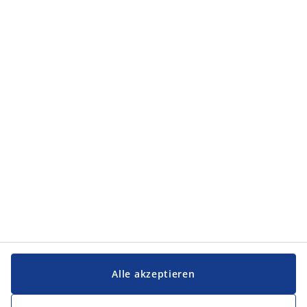
Kategorien
Kategorien
Service und Kontakt
Service und Kontakt
JYSK
JYSK
FIRMENSITZ
Folge JYSK
Alle akzeptieren