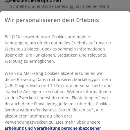
Flexible Lieferoptionen
Schnelle und einfache Lieferung nach deiner Wahl
Wir personalisieren dein Erlebnis
Artikelnummer: 2763151
Bei JYSK verwenden wir Cookies und mobile
Kennungen, um dir ein optimales Erlebnis auf unserer
Website zu bieten. Cookies sammeln Informationen
Produkteigenschaften
über dich, um Funktionen, Statistiken und relevante
Werbung zu ermöglichen.
Wenn du Marketing-Cookies akzeptierst, teilen wir
Bewertungen
deine Browsing-Daten mit unseren Marketingpartnern
(z. B. Google, Meta und TikTok), um personalisierte und
(
22
)
statische Anzeigen zu schalten. Weitere Informationen
zu den Zwecken findest du unter „Einstellungen“, wo
du auch deine Einwilligung jederzeit über das Cookie-
Lieferung
Symbol widerrufen kannst. Durch Klicken auf „Alle
akzeptieren“ stimmst du allen drei
Verwendungszwecken zu. Lies mehr über unsere
Erhebung und Verarbeitung personenbezogener