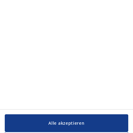
Kategorien
Kategorien
Service und Kontakt
Service und Kontakt
JYSK
JYSK
FIRMENSITZ
Folge JYSK
Alle akzeptieren