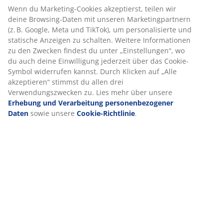
Artikelnummer: 2817002
Produkteigenschaften
Bewertungen
(
32
)
Lieferung