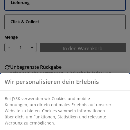
Lieferung
Click & Collect
Menge
-
+
In den Warenkorb
Unbegrenzte Rückgabe
Keine zeitliche Begrenzung - Rückgabe in jeder JYSK-
Filiale
Preisgarantie
30 Tage Preisgarantie auf alle Artikel
Flexible Lieferoptionen
Schnelle und einfache Lieferung nach deiner Wahl