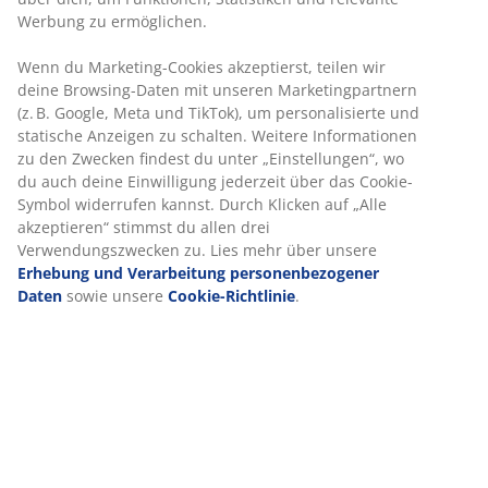
Preisgarantie
30 Tage Preisgarantie auf alle Artikel
Flexible Lieferoptionen
Schnelle und einfache Lieferung nach deiner Wahl
Artikelnummer: 2520561
Produkteigenschaften
Bewertungen
(
57
)
Lieferung
Wir personalisieren dein Erlebnis