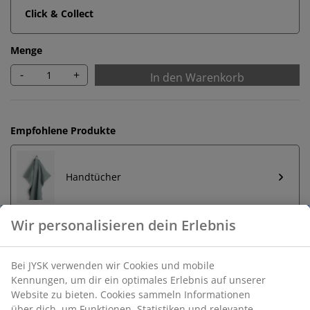
Click & Collect
Menge
-
+
In den Warenkorb
Empfohlene Produkte
Handtücher
Unbegrenzte Rückgabe
Keine zeitliche Begrenzung - Rückgabe in jeder JYSK-
Filiale