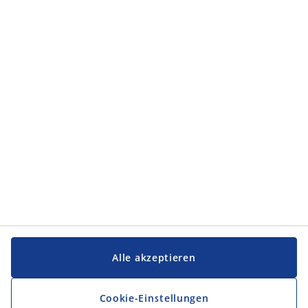
Kategorien
Kategorien
Service und Kontakt
Service und Kontakt
JYSK
JYSK
FIRMENSITZ
Folge JYSK