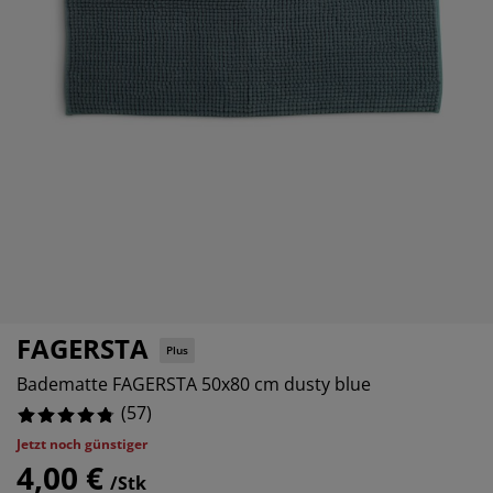
belpflege und Zubehör
nsterfolie
rtenbeleuchtung
1.7543859649122806%
ttlaken
tratzenauflagen
leuchtung
0%
behör
mping
eiderschränke
ttgestelle
ushalt
0%
hlafzimmermöbel
xbetten
nderzimmer
3.508771929824561%
ndermatratzen
schen & Bügeln
nderbetten
FAGERSTA
Plus
Badematte FAGERSTA 50x80 cm dusty blue
(
57
)
Jetzt noch günstiger
4,00 €
/Stk