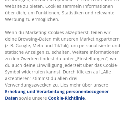
Keine zeitliche Begrenzung - Rückgabe in jeder JYSK-
Filiale
Preisgarantie
30 Tage Preisgarantie auf alle Artikel
Flexible Lieferoptionen
Schnelle und einfache Lieferung nach deiner Wahl
Artikelnummer: 2516844
Produkteigenschaften
Bewertungen
(
25
)