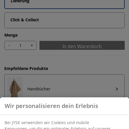
Lieferung
Click & Collect
Menge
-
+
In den Warenkorb
Empfohlene Produkte
Handtücher
Unbegrenzte Rückgabe