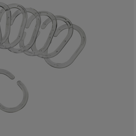
9.52380952380
2.38095238095
0%
14.28571428571