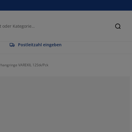
Suche
Postleitzahl eingeben
hangringe VAREKIL 12Stk/Pck
73.8095238095