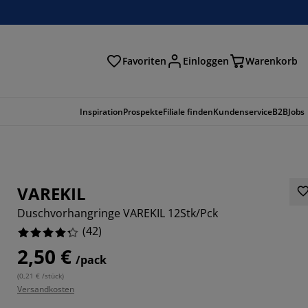
Favoriten
Einloggen
Warenkorb
n
Inspiration
Prospekte
Filiale finden
Kundenservice
B2B
Jobs
VAREKIL
Duschvorhangringe VAREKIL 12Stk/Pck
(
42
)
2,50 €
/pack
(
0,21 € /stück
)
2381%
Versandkosten