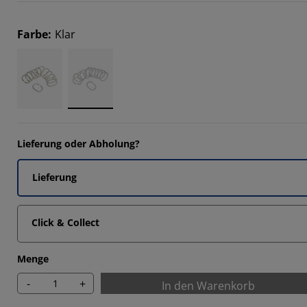
9524%
2381%
Farbe
:
Klar
4285%
Lieferung oder Abholung?
Lieferung
Click & Collect
Menge
-
+
In den Warenkorb