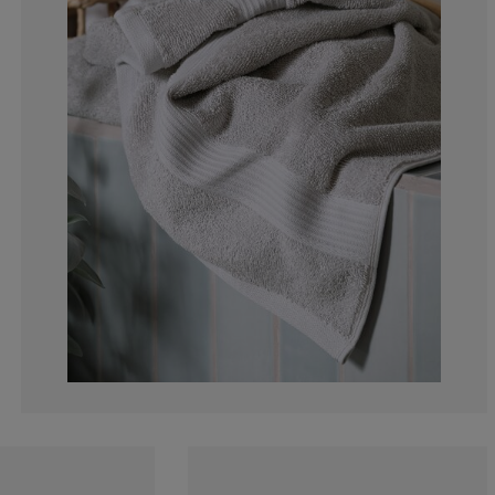
12.5%
0%
0%
0%