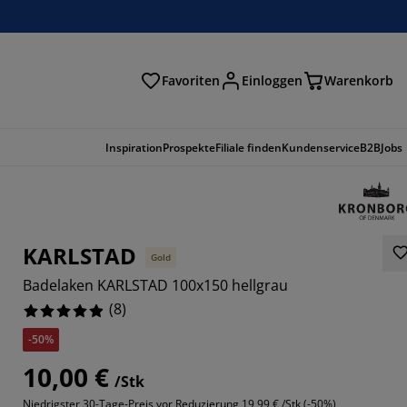
Favoriten
Einloggen
Warenkorb
n
Inspiration
Prospekte
Filiale finden
Kundenservice
B2B
Jobs
KARLSTAD
Gold
Badelaken KARLSTAD 100x150 hellgrau
(
8
)
-50%
10,00 €
/Stk
Niedrigster 30-Tage-Preis vor Reduzierung
19,99 € /Stk (-50%)