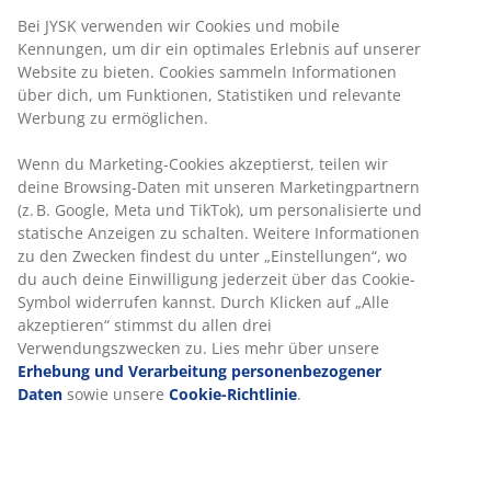
Handtuchhalter
Unbegrenzte Rückgabe
Keine zeitliche Begrenzung - Rückgabe in jeder JYSK-
Filiale
Preisgarantie
30 Tage Preisgarantie auf alle Artikel
Flexible Lieferoptionen
Schnelle und einfache Lieferung nach deiner Wahl
Artikelnummer: 2335639