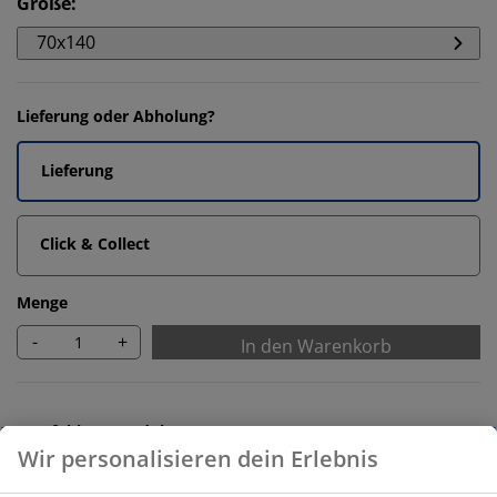
Größe
:
70x140
Lieferung oder Abholung?
Lieferung
Click & Collect
Menge
-
+
In den Warenkorb
Empfohlene Produkte
Badematten