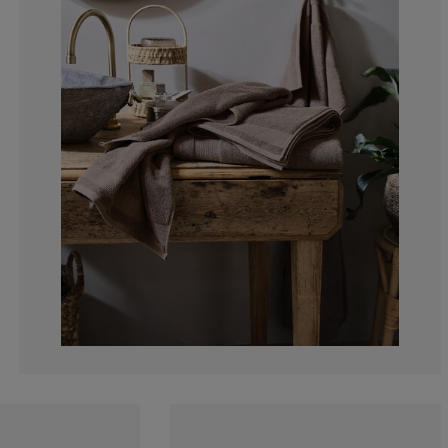
14.2857142857
28.5714285714
0%
0%