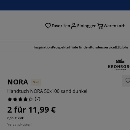
Favoriten
Einloggen
Warenkorb
n
Inspiration
Prospekte
Filiale finden
Kundenservice
B2B
Jobs
NORA
Gold
Handtuch NORA 50x100 sand dunkel
(
7
)
2 für 11,99 €
8,99 € /stk
5714%
Versandkosten