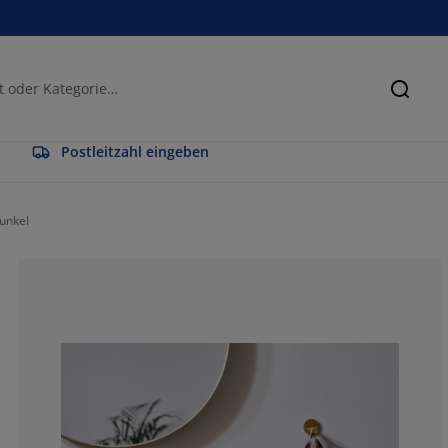
Suche
Postleitzahl eingeben
unkel
57.1428571428