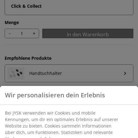
Click & Collect
Menge
-
+
In den Warenkorb
Empfohlene Produkte
Handtuchhalter
Unbegrenzte Rückgabe
Keine zeitliche Begrenzung - Rückgabe in jeder JYSK-
Filiale
Preisgarantie
30 Tage Preisgarantie auf alle Artikel