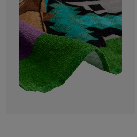
0%
0%
0%
50%