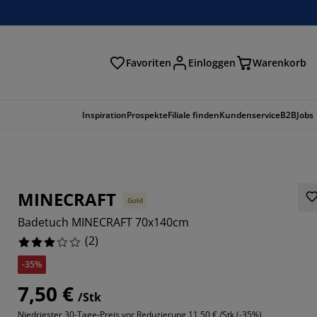
Favoriten
Einloggen
Warenkorb
n
Inspiration
Prospekte
Filiale finden
Kundenservice
B2B
Jobs
MINECRAFT
Gold
Badetuch MINECRAFT 70x140cm
(
2
)
-35%
7,50 €
/Stk
Niedrigster 30-Tage-Preis vor Reduzierung
11,50 € /Stk (-35%)