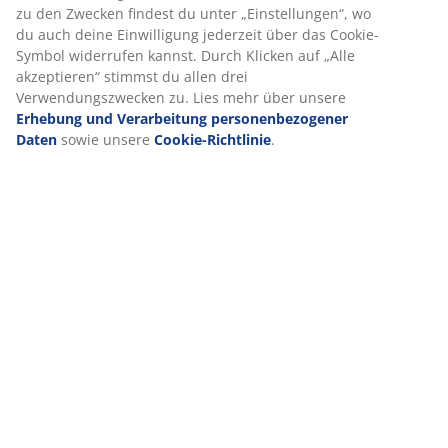
zu den Zwecken findest du unter „Einstellungen“, wo
Kunstleder:
Fleckenabweisend und leicht zu
du auch deine Einwilligung jederzeit über das Cookie-
reinigen
Symbol widerrufen kannst. Durch Klicken auf „Alle
akzeptieren“ stimmst du allen drei
Memoryschaum-Sitz
Verwendungszwecken zu. Lies mehr über unsere
Das Sitzkissen verfügt über einen Kern aus
Erhebung und Verarbeitung personenbezogener
druckentlastendem Memoryschaum, der sich schnell
Daten
sowie unsere
Cookie-Richtlinie
.
und präzise an deine Körperform anpasst. Es verteilt
dein Gewicht gleichmäßig und entlastet so Muskeln
und Gelenke. Die bessere Unterstützung ermöglicht
längeres, bequemes Sitzen und somit konzentriertes
Arbeiten.
Stufenloser Neigungsmechanismus
Der stufenlose Neigungsmechanismus ermöglicht es,
Sitz und Rückenlehne beim Zurücklehnen leicht nach
hinten zu neigen. Dies unterstützt deine natürliche
Bewegung und sorgt für längeren, bequemen
Sitzkomfort. Du kannst den Widerstand des
Neigungsmechanismus zudem anpassen, um den
Kraftaufwand beim Zurücklehnen zu variieren.