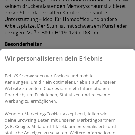
seinem druckentlastenden Memoryschaumsitz bietet
dieser Stuhl dauerhaften Komfort und sanfte
Unterstützung – ideal für Homeoffice und andere
Arbeitsplätze. Der Stuhl ist mit schwarzem Kunstleder
bezogen. Maße: B80 x H119–129 x T68 cm
Besonderheiten
Memoryschaum-Sitz:
Stützender und
Wir personalisieren dein Erlebnis
druckentlastender Memoryschaum
Stufenloser Neigungsmechanismus:
Passt sich
Bei JYSK verwenden wir Cookies und mobile
deinen Körperbewegungen an
Kennungen, um dir ein optimales Erlebnis auf unserer
Website zu bieten. Cookies sammeln Informationen
Neigungsarretierung in aufrechter Position:
über dich, um Funktionen, Statistiken und relevante
Arretiere den Stuhl für eine stabile Haltung
Werbung zu ermöglichen.
Höhenverstellbar:
Passe die Sitzhöhe an deine
Wenn du Marketing-Cookies akzeptierst, teilen wir
Körpergröße und Haltung an
deine Browsing-Daten mit unseren Marketingpartnern
Sicherheitsrollen:
Verriegeln automatisch, wenn
(z. B. Google, Meta und TikTok), um personalisierte und
der Stuhl nicht genutzt wird
statische Anzeigen zu schalten. Weitere Informationen