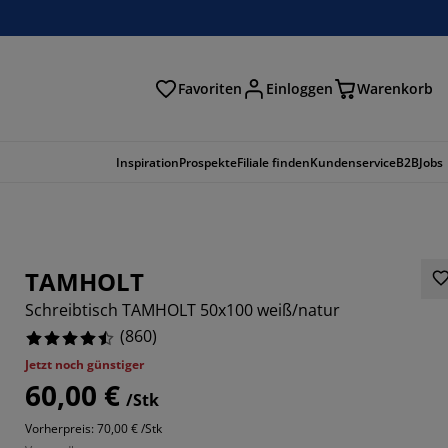
Favoriten
Einloggen
Warenkorb
n
Inspiration
Prospekte
Filiale finden
Kundenservice
B2B
Jobs
TAMHOLT
Schreibtisch TAMHOLT 50x100 weiß/natur
(
860
)
Jetzt noch günstiger
60,00 €
/Stk
744%
Vorherpreis: 70,00 € /Stk