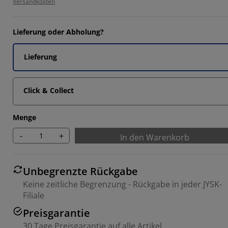
Versandkosten
3722%
349%
Lieferung oder Abholung?
372%
Lieferung
117%
Click & Collect
Menge
-
+
In den Warenkorb
Unbegrenzte Rückgabe
Keine zeitliche Begrenzung - Rückgabe in jeder JYSK-
Filiale
Preisgarantie
30 Tage Preisgarantie auf alle Artikel