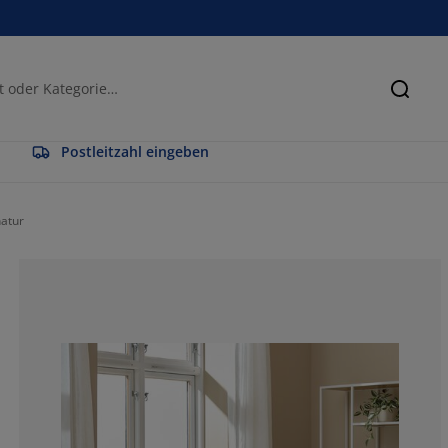
Suche
Postleitzahl eingeben
atur
75.11627906976