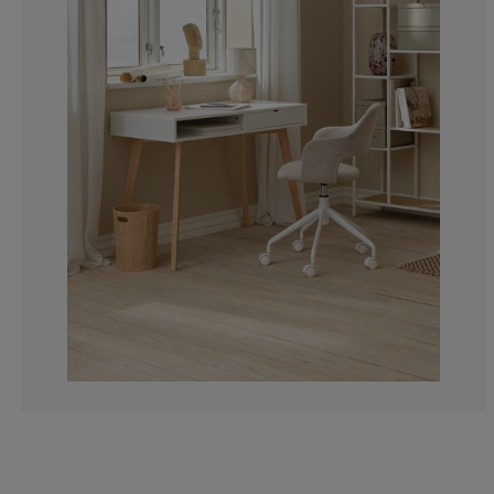
12.55813953488
4.302325581395
3.255813953488
4.767441860465