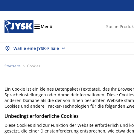
Betten und Matratzen
Wohnaccessoires
Aufbewahrung
Schlafzimmer
Wohnzimmer
Badezimmer
Esszimmer
Garderobe
Vorhänge
Garten
Büro
Menü
Wähle eine JYSK-Filiale
les anzeigen
les anzeigen
les anzeigen
les anzeigen
les anzeigen
les anzeigen
les anzeigen
les anzeigen
les anzeigen
les anzeigen
les anzeigen
tratzen
derkernmatratzen
ndtücher
romöbel
fas
sche
eiderschränke
urmöbel
rgefertigte Vorhänge
rtenmöbel
ko
Startseite
Cookies
tten
haumstoffmatratzen
imtextilien
fbewahrung
ssel
ühle
fbewahrung
r die Wand
llos
rtenstuhlauflagen
imtextilien
Ein Cookie ist ein kleines Datenpaket (Textdatei), das Ihr Brow
flagenboxen
ttdecken
ttenroste
daccessoires
sche
fbewahrung
urmöbel
einaufbewahrung
lousien
r den Tisch
Spracheinstellungen oder Anmeldeinformationen. Diese Cookies 
anderen Domäne als die der von Ihnen besuchten Website sta
Cookies und andere Tracker-Technologien für die folgenden Zwe
nnenschutz
belpflege und Zubehör
pfkissen
xspringbetten
schen & Bügeln
fbewahrung
einaufbewahrung
xtilien
issees
r die Wand
Unbedingt erforderliche Cookies
rtenzubehör
-Möbel
belpflege und Zubehör
sektenschutz
ttwäsche
pper
chenaccessoires
Diese Cookies sind zur Funktion der Website erforderlich und kö
gesetzt, die einer Dienstanforderung entsprechen, wie etwa d