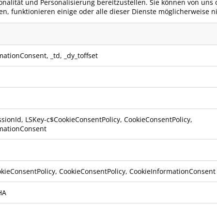
ionalität und Personalisierung bereitzustellen. Sie können von uns
n, funktionieren einige oder alle dieser Dienste möglicherweise n
mationConsent
,
_td
,
_dy_toffset
sionId, LSKey-c$CookieConsentPolicy, CookieConsentPolicy,
mationConsent
kieConsentPolicy, CookieConsentPolicy, CookieInformationConsent
HA