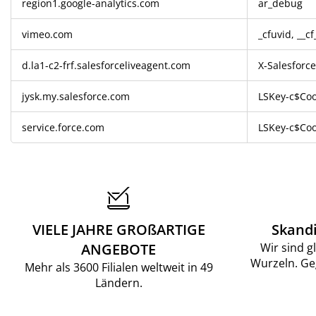
region1.google-analytics.com
ar_debug
vimeo.com
_cfuvid, __c
d.la1-c2-frf.salesforceliveagent.com
X-Salesforc
jysk.my.salesforce.com
LSKey-c$Coo
service.force.com
LSKey-c$Coo
VIELE JAHRE GROßARTIGE
Skand
ANGEBOTE
Wir sind g
Wurzeln. Ge
Mehr als 3600 Filialen weltweit in 49
Ländern.