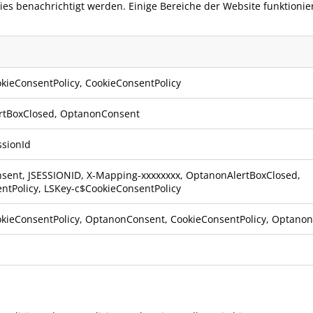
okies benachrichtigt werden. Einige Bereiche der Website funktioni
kieConsentPolicy
,
CookieConsentPolicy
rtBoxClosed
,
OptanonConsent
sionId
sent
,
JSESSIONID
,
X-Mapping-xxxxxxxx
,
OptanonAlertBoxClosed
,
ntPolicy
,
LSKey-c$CookieConsentPolicy
kieConsentPolicy
,
OptanonConsent
,
CookieConsentPolicy
,
Optanon