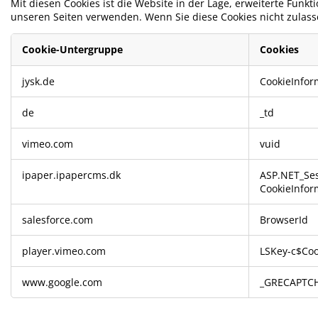
Mit diesen Cookies ist die Website in der Lage, erweiterte Funkt
unseren Seiten verwenden. Wenn Sie diese Cookies nicht zulasse
Cookie-Untergruppe
Cookies
Funktionelle
jysk.de
CookieInfor
Cookies
de
_td
vimeo.com
vuid
ipaper.ipapercms.dk
ASP.NET_Ses
CookieInfor
salesforce.com
BrowserId
player.vimeo.com
LSKey-c$Coo
www.google.com
_GRECAPTC