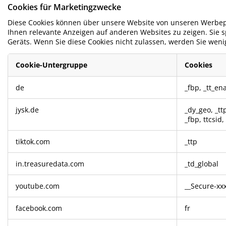
Cookies für Marketingzwecke
Diese Cookies können über unsere Website von unseren Werbepa
Ihnen relevante Anzeigen auf anderen Websites zu zeigen. Sie s
Geräts. Wenn Sie diese Cookies nicht zulassen, werden Sie weni
Cookie-Untergruppe
Cookies
Cookies
de
_fbp
,
_tt_en
für
Marketingzwecke
jysk.de
_dy_geo
,
_tt
_fbp
,
ttcsid
,
tiktok.com
_ttp
in.treasuredata.com
_td_global
youtube.com
__Secure-xx
facebook.com
fr