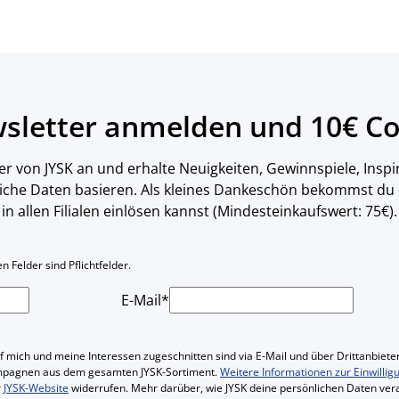
wsletter anmelden und 10€ Co
er von JYSK an und erhalte Neuigkeiten, Gewinnspiele, Inspi
liche Daten basieren. Als kleines Dankeschön bekommst du
in allen Filialen einlösen kannst (Mindesteinkaufswert: 75€).
 Felder sind Pflichtfelder.
E-Mail*
f mich und meine Interessen zugeschnitten sind via E-Mail und über Drittanbieter
mpagnen aus dem gesamten JYSK-Sortiment.
Weitere Informationen zur Einwillig
r
JYSK-Website
widerrufen. Mehr darüber, wie JYSK deine persönlichen Daten vera