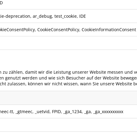
ID
ie-deprecation, ar_debug, test_cookie, IDE
kieConsentPolicy, CookieConsentPolicy, CookieInformationConsent
 zu zählen, damit wir die Leistung unserer Website messen und v
en genutzt werden und wie sich Besucher auf der Website bewegen
cht zulassen, können wir nicht wissen, wann Sie unsere Website 
meec-tt
,
_gtmeec
,
_uetvid
,
FPID
,
_ga_1234
,
_ga
,
_ga_xxxxxxxxxx