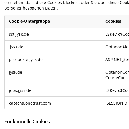
belpflege und Zubehör
nsterfolie
rtenbeleuchtung
einstellen, dass diese Cookies blockiert oder Sie über diese Co
ttlaken
tratzenauflagen
leuchtung
personenbezogenen Daten.
behör
mping
eiderschränke
ttgestelle
ushalt
Cookie-Untergruppe
Cookies
hlafzimmermöbel
xbetten
nderzimmer
Unbedingt
sst.jysk.de
LSKey-c$Coo
erforderliche
Cookies
ndermatratzen
schen & Bügeln
.jysk.de
OptanonAle
nderbetten
prospekte.jysk.de
ASP.NET_Ses
jysk.de
OptanonCon
CookieConse
jobs.jysk.de
LSKey-c$Coo
captcha.onetrust.com
JSESSIONID
Funktionelle Cookies