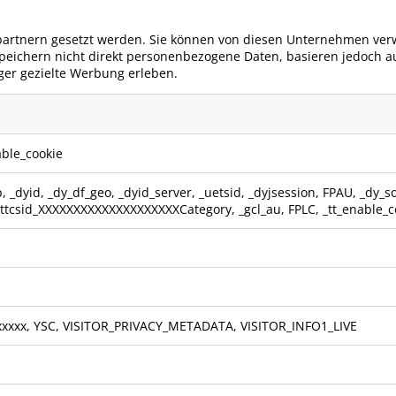
rtnern gesetzt werden. Sie können von diesen Unternehmen verwen
peichern nicht direkt personenbezogene Daten, basieren jedoch auf
ger gezielte Werbung erleben.
able_cookie
p
,
_dyid
,
_dy_df_geo
,
_dyid_server
,
_uetsid
,
_dyjsession
,
FPAU
,
_dy_s
ttcsid_XXXXXXXXXXXXXXXXXXXXCategory
,
_gcl_au
,
FPLC
,
_tt_enable_c
xxxxx, YSC, VISITOR_PRIVACY_METADATA, VISITOR_INFO1_LIVE