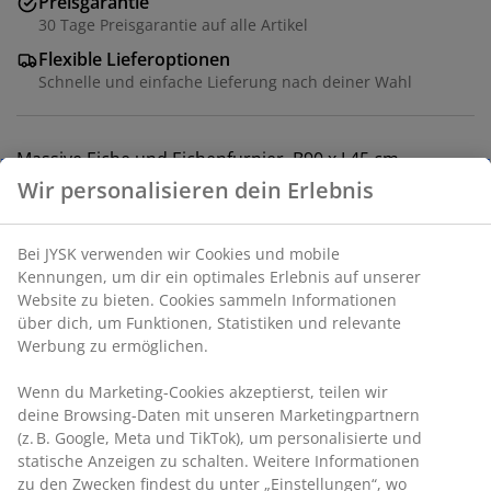
Preisgarantie
30 Tage Preisgarantie auf alle Artikel
Flexible Lieferoptionen
Schnelle und einfache Lieferung nach deiner Wahl
Massive Eiche und Eichenfurnier. B90 x L45 cm
Wir personalisieren dein Erlebnis
Artikelnummer: 3601123
Bei JYSK verwenden wir Cookies und mobile
Aufbauanleitung
Kennungen, um dir ein optimales Erlebnis auf unserer
Website zu bieten. Cookies sammeln Informationen
über dich, um Funktionen, Statistiken und relevante
Werbung zu ermöglichen.
Produkteigenschaften
Wenn du Marketing-Cookies akzeptierst, teilen wir
deine Browsing-Daten mit unseren Marketingpartnern
(z. B. Google, Meta und TikTok), um personalisierte und
Bewertungen
statische Anzeigen zu schalten. Weitere Informationen
(
25
)
zu den Zwecken findest du unter „Einstellungen“, wo