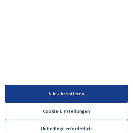
Kategorien
Service und Kontakt
Service und Kontakt
JYSK
JYSK
FIRMENSITZ
Folge JYSK
Alle akzeptieren
Cookie-Einstellungen
Unbedingt erforderlich