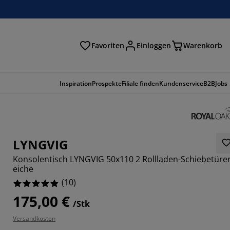
Favoriten
Einloggen
Warenkorb
n
Inspiration
Prospekte
Filiale finden
Kundenservice
B2B
Jobs
LYNGVIG
Konsolentisch LYNGVIG 50x110 2 Rollladen-Schiebetüre
eiche
(
10
)
175,00 €
/Stk
Versandkosten