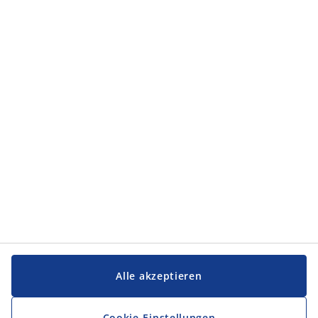
Kategorien
Kategorien
Service und Kontakt
Service und Kontakt
JYSK
JYSK
FIRMENSITZ
Folge JYSK
Alle akzeptieren
Cookie-Einstellungen