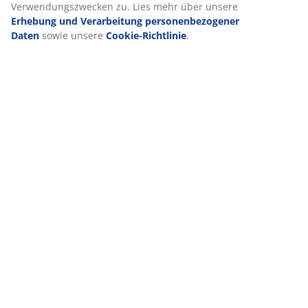
Verwendungszwecken zu. Lies mehr über unsere
Erhebung und Verarbeitung personenbezogener
Daten
sowie unsere
Cookie-Richtlinie
.
VIELE JAHRE GROßARTIGE ANGEBOTE
Mehr als 3600 Filialen weltweit in 49 Ländern.
Skandinavische Wurzeln
Wir sind global mit skandinavischen Wurzeln. Gegründet
1979 in Dänemark.
Matratzen-Garantie
25 Jahre Garantie auf unsere GOLD-Matratzen.