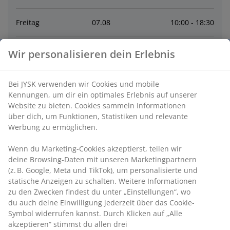
Freitag
07
.
08
10:00 - 18:30
Samstag
08
.
08
9:30 - 16:00
Wir personalisieren dein Erlebnis
Sonntag
09
.
08
Geschlossen
Bei JYSK verwenden wir Cookies und mobile
Kennungen, um dir ein optimales Erlebnis auf unserer
Montag
10
.
08
10:00 - 18:30
Website zu bieten. Cookies sammeln Informationen
über dich, um Funktionen, Statistiken und relevante
Werbung zu ermöglichen.
Dienstag
11
.
08
10:00 - 18:30
Wenn du Marketing-Cookies akzeptierst, teilen wir
deine Browsing-Daten mit unseren Marketingpartnern
Mittwoch
12
.
08
10:00 - 18:30
(z. B. Google, Meta und TikTok), um personalisierte und
statische Anzeigen zu schalten. Weitere Informationen
zu den Zwecken findest du unter „Einstellungen“, wo
Kontakt
du auch deine Einwilligung jederzeit über das Cookie-
Symbol widerrufen kannst. Durch Klicken auf „Alle
Kontaktiere den Kundenservice
akzeptieren“ stimmst du allen drei