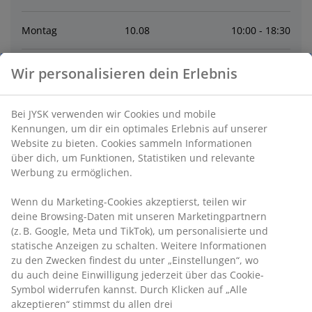
Montag
10
.
08
10:00 - 18:30
Dienstag
11
.
08
10:00 - 18:30
Wir personalisieren dein Erlebnis
Mittwoch
12
.
08
10:00 - 18:30
Bei JYSK verwenden wir Cookies und mobile
Kennungen, um dir ein optimales Erlebnis auf unserer
Donnerstag
13
.
08
10:00 - 18:30
Website zu bieten. Cookies sammeln Informationen
über dich, um Funktionen, Statistiken und relevante
Werbung zu ermöglichen.
Freitag
14
.
08
10:00 - 18:30
Wenn du Marketing-Cookies akzeptierst, teilen wir
deine Browsing-Daten mit unseren Marketingpartnern
Samstag
15
.
08
9:30 - 16:00
(z. B. Google, Meta und TikTok), um personalisierte und
statische Anzeigen zu schalten. Weitere Informationen
zu den Zwecken findest du unter „Einstellungen“, wo
Kontakt
du auch deine Einwilligung jederzeit über das Cookie-
Symbol widerrufen kannst. Durch Klicken auf „Alle
Kontaktiere den Kundenservice
akzeptieren“ stimmst du allen drei