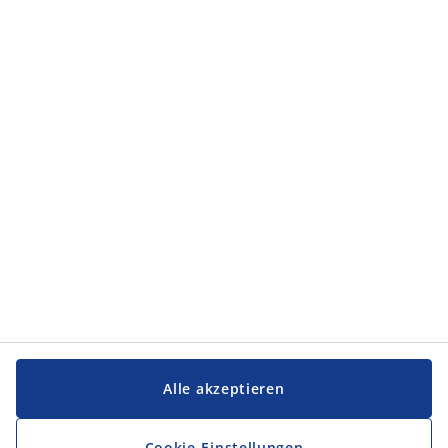
Kategorien
Kategorien
Service und Kontakt
Service und Kontakt
JYSK
JYSK
FIRMENSITZ
Folge JYSK
Alle akzeptieren
Cookie-Einstellungen