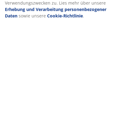
Verwendungszwecken zu. Lies mehr über unsere
Erhebung und Verarbeitung personenbezogener
Daten
sowie unsere
Cookie-Richtlinie
.
VIELE JAHRE GROßARTIGE ANGEBOTE
Mehr als 3600 Filialen weltweit in 49 Ländern.
Skandinavische Wurzeln
Wir sind global mit skandinavischen Wurzeln. Gegründet
1979 in Dänemark.
Matratzen-Garantie
25 Jahre Garantie auf unsere GOLD-Matratzen.