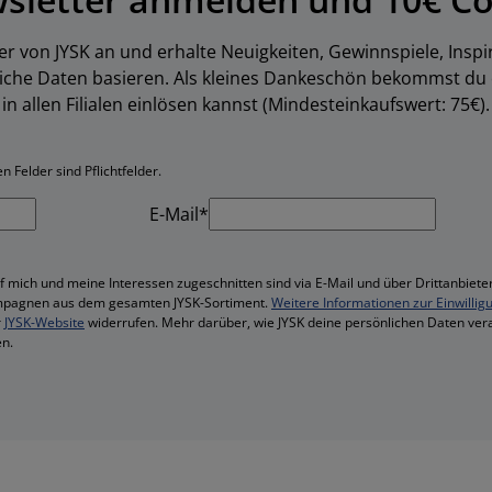
er von JYSK an und erhalte Neuigkeiten, Gewinnspiele, Inspi
liche Daten basieren. Als kleines Dankeschön bekommst du
in allen Filialen einlösen kannst (Mindesteinkaufswert: 75€).
 Felder sind Pflichtfelder.
E-Mail*
f mich und meine Interessen zugeschnitten sind via E-Mail und über Drittanbieter
mpagnen aus dem gesamten JYSK-Sortiment.
Weitere Informationen zur Einwillig
r
JYSK-Website
widerrufen. Mehr darüber, wie JYSK deine persönlichen Daten vera
n.