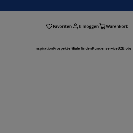
Favoriten
Einloggen
Warenkorb
n
Inspiration
Prospekte
Filiale finden
Kundenservice
B2B
Jobs