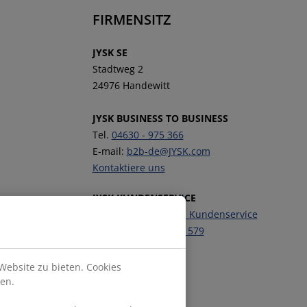
FIRMENSITZ
JYSK SE
Stadtweg 2
24976 Handewitt
JYSK BUSINESS TO BUSINESS
Tel.
04630 - 975 366
E-mail:
b2b-de@JYSK.com
Kontaktiere uns
JYSK KUNDENSERVICE
Kontaktiere unseren Kundenservice
Telefon:
04630 - 975 579
Folge JYSK
Website zu bieten. Cookies
en.