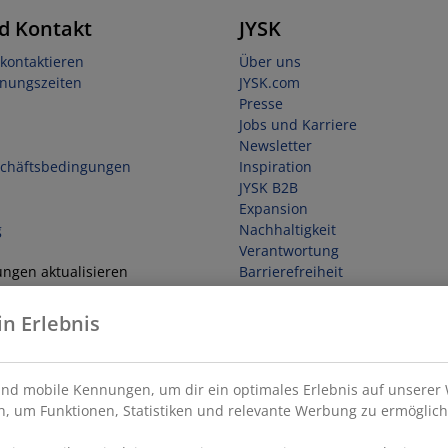
d Kontakt
JYSK
kontaktieren
Über uns
fnungszeiten
JYSK.com
Presse
Jobs und Karriere
Newsletter
schäftsbedingungen
Inspiration
JYSK B2B
Expansion
g
Nachhaltigkeit
Verantwortung
ungen aktualisieren
Barrierefreiheit
in Erlebnis
ufen
nd mobile Kennungen, um dir ein optimales Erlebnis auf unserer 
, um Funktionen, Statistiken und relevante Werbung zu ermöglich