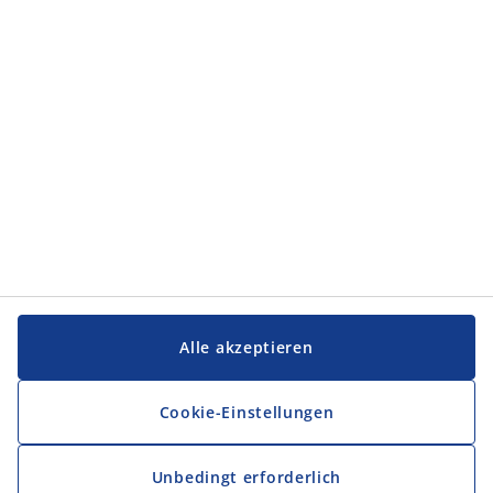
Kategorien
Service und Kontakt
Service und Kontakt
JYSK
JYSK
FIRMENSITZ
Folge JYSK
Alle akzeptieren
Cookie-Einstellungen
Unbedingt erforderlich