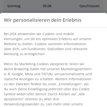
Sonntag
09
.
08
Geschlossen
Montag
10
.
08
10:00 - 19:00
Wir personalisieren dein Erlebnis
Dienstag
11
.
08
10:00 - 19:00
Bei JYSK verwenden wir Cookies und mobile
Kennungen, um dir ein optimales Erlebnis auf unserer
Website zu bieten. Cookies sammeln Informationen
Mittwoch
12
.
08
10:00 - 19:00
über dich, um Funktionen, Statistiken und relevante
Werbung zu ermöglichen.
Donnerstag
13
.
08
10:00 - 19:00
Wenn du Marketing-Cookies akzeptierst, teilen wir
deine Browsing-Daten mit unseren Marketingpartnern
Kontakt
(z. B. Google, Meta und TikTok), um personalisierte und
statische Anzeigen zu schalten. Weitere Informationen
zu den Zwecken findest du unter „Einstellungen“, wo
Kontaktiere den Kundenservice
du auch deine Einwilligung jederzeit über das Cookie-
Symbol widerrufen kannst. Durch Klicken auf „Alle
akzeptieren“ stimmst du allen drei
Verwendungszwecken zu. Lies mehr über unsere