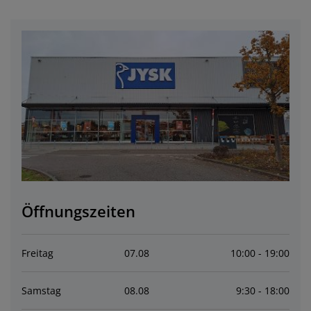
öbelpflege und Zubehör
ensterfolie
artenbeleuchtung
ettlaken
atratzenauflagen
eleuchtung
ubehör
amping
leiderschränke
ettgestelle
aushalt
chlafzimmermöbel
oxbetten
inderzimmer
indermatratzen
aschen & Bügeln
inderbetten
Öffnungszeiten
Freitag
07
.
08
10:00 - 19:00
Samstag
08
.
08
9:30 - 18:00