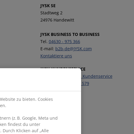
JYSK SE
Stadtweg 2
24976 Handewitt
JYSK BUSINESS TO BUSINESS
Tel.
04630 - 975 366
E-mail:
b2b-de@JYSK.com
Kontaktiere uns
JYSK KUNDENSERVICE
Kontaktiere unseren Kundenservice
Telefon:
04630 - 975 579
Website zu bieten. Cookies
Folge JYSK
en.
nern (z. B. Google, Meta und
ken findest du unter
 Durch Klicken auf „Alle