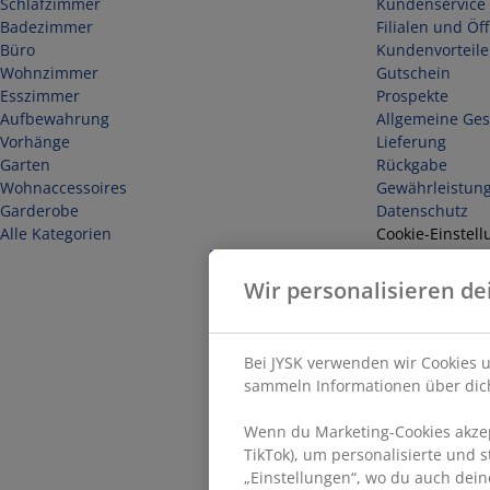
Schlafzimmer
Kundenservice 
Badezimmer
Filialen und Öf
Büro
Kundenvorteile
Wohnzimmer
Gutschein
Esszimmer
Prospekte
Aufbewahrung
Allgemeine Ge
Vorhänge
Lieferung
Garten
Rückgabe
Wohnaccessoires
Gewährleistun
Garderobe
Datenschutz
Alle Kategorien
Cookie-Einstell
Sicherheit
Impressum
Wir personalisieren de
Vertrag widerr
Bei JYSK verwenden wir Cookies u
sammeln Informationen über dich
Wenn du Marketing-Cookies akzept
TikTok), um personalisierte und 
„Einstellungen“, wo du auch dein