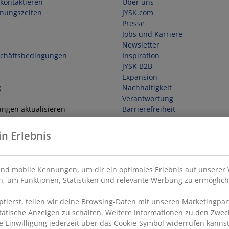
kontaktieren
Über uns
fnungszeiten
JYSK.com
Presse
Jobs und Karriere
Newsletter
schäftsbedingungen
Inspiration
JYSK B2B
Expansion
g
Nachhaltigkeit
Verantwortung
ungen aktualisieren
Barrierefreiheit
in Erlebnis
ufen
nd mobile Kennungen, um dir ein optimales Erlebnis auf unserer 
, um Funktionen, Statistiken und relevante Werbung zu ermöglich
ierst, teilen wir deine Browsing-Daten mit unseren Marketingpart
statische Anzeigen zu schalten. Weitere Informationen zu den Zwec
e Einwilligung jederzeit über das Cookie-Symbol widerrufen kannst.