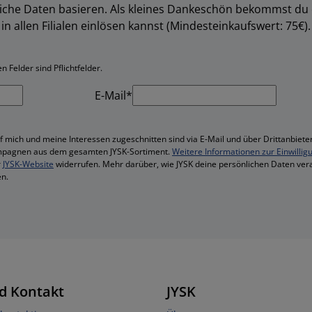
liche Daten basieren. Als kleines Dankeschön bekommst du
in allen Filialen einlösen kannst (Mindesteinkaufswert: 75€).
 Felder sind Pflichtfelder.
E-Mail*
f mich und meine Interessen zugeschnitten sind via E-Mail und über Drittanbieter
mpagnen aus dem gesamten JYSK-Sortiment.
Weitere Informationen zur Einwillig
r
JYSK-Website
widerrufen. Mehr darüber, wie JYSK deine persönlichen Daten vera
n.
d Kontakt
JYSK