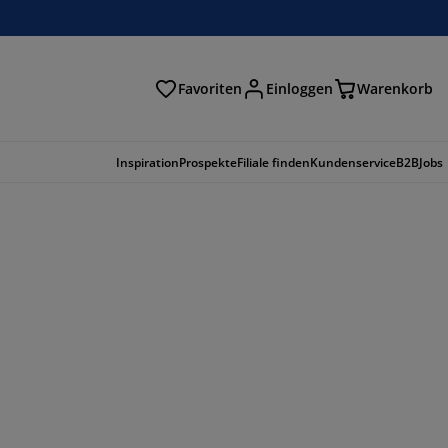
Favoriten
Einloggen
Warenkorb
n
Inspiration
Prospekte
Filiale finden
Kundenservice
B2B
Jobs