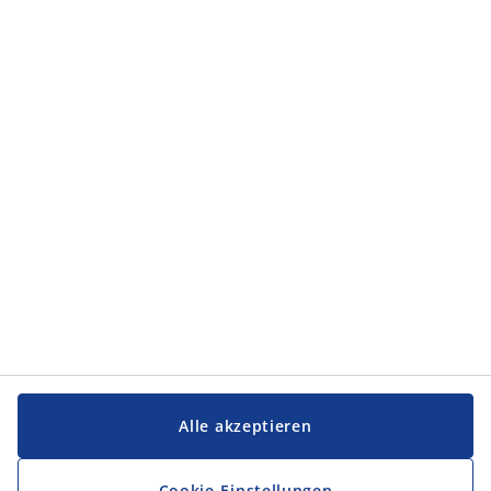
Kategorien
Kategorien
Service und Kontakt
Service und Kontakt
JYSK
JYSK
FIRMENSITZ
Folge JYSK
Alle akzeptieren
Cookie-Einstellungen