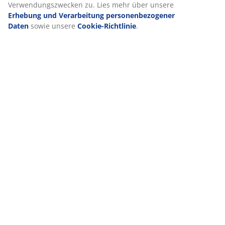
Verwendungszwecken zu. Lies mehr über unsere
Erhebung und Verarbeitung personenbezogener
Daten
sowie unsere
Cookie-Richtlinie
.
VIELE JAHRE GROßARTIGE ANGEBOTE
Mehr als 3600 Filialen weltweit in 49 Ländern.
Skandinavische Wurzeln
Wir sind global mit skandinavischen Wurzeln. Gegründet
1979 in Dänemark.
Matratzen-Garantie
25 Jahre Garantie auf unsere GOLD-Matratzen.