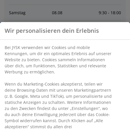
Samstag
08
.
08
9:30 - 18:00
Sonntag
09
.
08
Geschlossen
Wir personalisieren dein Erlebnis
Montag
10
.
08
10:00 - 19:00
Bei JYSK verwenden wir Cookies und mobile
Kennungen, um dir ein optimales Erlebnis auf unserer
Dienstag
11
.
08
10:00 - 19:00
Website zu bieten. Cookies sammeln Informationen
über dich, um Funktionen, Statistiken und relevante
Werbung zu ermöglichen.
Mittwoch
12
.
08
10:00 - 19:00
Wenn du Marketing-Cookies akzeptierst, teilen wir
deine Browsing-Daten mit unseren Marketingpartnern
Donnerstag
13
.
08
10:00 - 19:00
(z. B. Google, Meta und TikTok), um personalisierte und
statische Anzeigen zu schalten. Weitere Informationen
zu den Zwecken findest du unter „Einstellungen“, wo
Kontakt
du auch deine Einwilligung jederzeit über das Cookie-
Symbol widerrufen kannst. Durch Klicken auf „Alle
Kontaktiere den Kundenservice
akzeptieren“ stimmst du allen drei