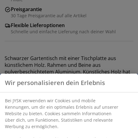
Preisgarantie
30 Tage Preisgarantie auf alle Artikel
Flexible Lieferoptionen
Schnelle und einfache Lieferung nach deiner Wahl
Schwarzer Gartentisch mit einer Tischplatte aus
künstlichem Holz. Rahmen und Beine aus
pulverbeschichtetem Aluminium. Künstliches Holz hat
das Aussehen und die Textur von Naturholz, ohne dass
eine besondere Pflege erforderlich ist. Aluminium ist
ein leichtes und robustes Material, das nicht rostet.
B80 x L140 x H74 cm
Artikelnummer: 3725210
Wir personalisieren dein Erlebnis
Aufbauanleitung
Bei JYSK verwenden wir Cookies und mobile Kennungen, um