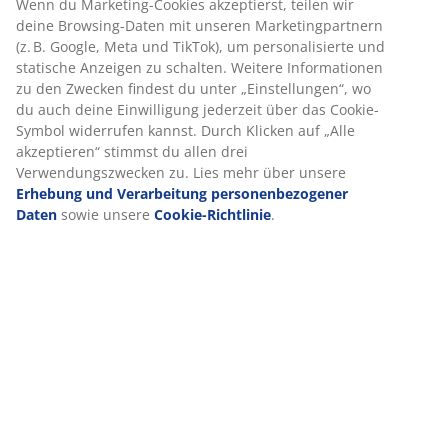
dir ein optimales Erlebnis auf unserer Website zu bieten.
Cookies sammeln Informationen über dich, um Funktionen,
Produkteigenschaften
Statistiken und relevante Werbung zu ermöglichen.
Wenn du Marketing-Cookies akzeptierst, teilen wir deine
Browsing-Daten mit unseren Marketingpartnern (z. B.
Bewertungen
Google, Meta und TikTok), um personalisierte und statische
(
508
)
Anzeigen zu schalten. Weitere Informationen zu den
Zwecken findest du unter „Einstellungen“, wo du auch deine
Einwilligung jederzeit über das Cookie-Symbol widerrufen
kannst. Durch Klicken auf „Alle akzeptieren“ stimmst du
Lieferung
allen drei Verwendungszwecken zu. Lies mehr über unsere
Erhebung und Verarbeitung personenbezogener Daten
sowie unsere
Cookie-Richtlinie
.