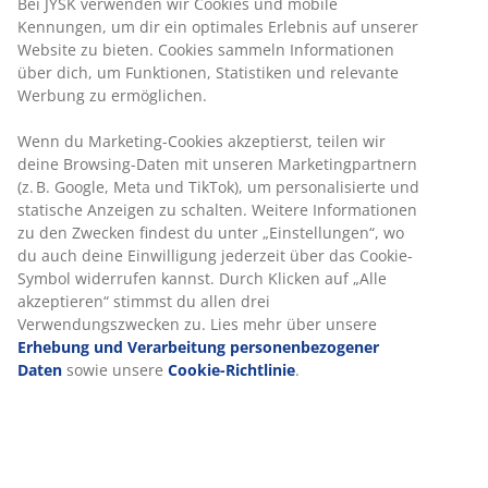
Grauer Gartentisch mit einer Tischplatte aus
künstlichem Holz. Rahmen und Beine aus
pulverbeschichtetem Aluminium. Künstliches Holz hat
das Aussehen und die Textur von Naturholz, ohne dass
eine besondere Pflege erforderlich ist. Aluminium ist
ein leichtes und robustes Material, das nicht rostet.
B90 x L205 x H74 cm
Artikelnummer: 3726064
Aufbauanleitung
Produkteigenschaften