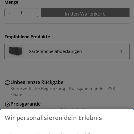
Menge
-
+
In den Warenkorb
Empfohlene Produkte
Gartenmöbelabdeckungen
Unbegrenzte Rückgabe
Keine zeitliche Begrenzung - Rückgabe in jeder JYSK-
Filiale
Preisgarantie
30 Tage Preisgarantie auf alle Artikel
Flexible Lieferoptionen
Schnelle und einfache Lieferung nach deiner Wahl